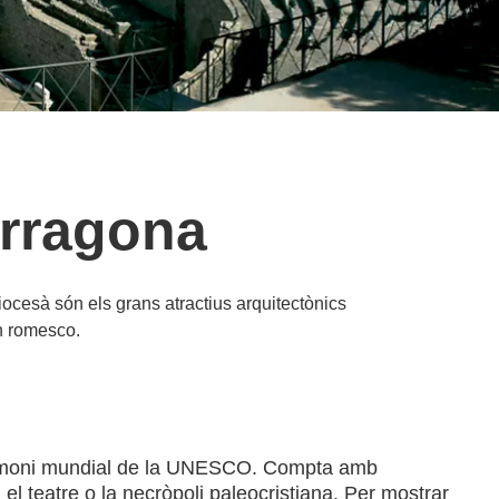
arragona
ocesà són els grans atractius arquitectònics
un romesco.
 patrimoni mundial de la UNESCO. Compta amb
l teatre o la necròpoli paleocristiana. Per mostrar