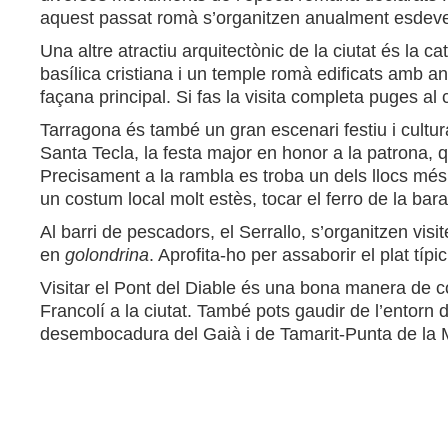
aquest passat romà s’organitzen anualment esde
Una altre atractiu arquitectònic de la ciutat és la
basílica cristiana i un temple romà edificats amb a
façana principal. Si fas la visita completa puges al 
Tarragona és també un gran escenari festiu i cultural
Santa Tecla, la festa major en honor a la patrona, 
Precisament a la rambla es troba un dels llocs més
un costum local molt estès, tocar el ferro de la bar
Al barri de pescadors, el Serrallo, s’organitzen vis
en
golondrina
. Aprofita-ho per assaborir el plat típ
Visitar el Pont del Diable és una bona manera de co
Francolí a la ciutat. També pots gaudir de l’entorn
desembocadura del Gaià i de Tamarit-Punta de la Mór