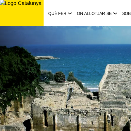
Saltar
al
QUÈ FER
ON ALLOTJAR-SE
SOB
contingut