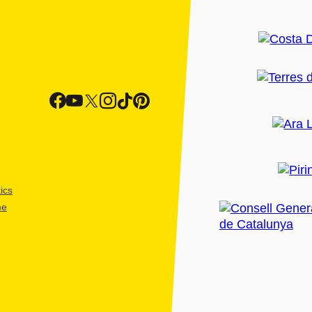
ics
me