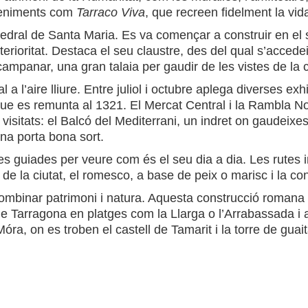
veniments com
Tarraco Viva
, que recreen fidelment la vid
 catedral de Santa Maria. Es va començar a construir en e
nterioritat. Destaca el seu claustre, des del qual s’acce
campanar, una gran talaia per gaudir de les vistes de la c
 a l’aire lliure. Entre juliol i octubre aplega diverses ex
que es remunta al 1321. El Mercat Central i la Rambla No
 visitats: el Balcó del Mediterrani, un indret on gaudei
ana porta bona sort.
ites guiades per veure com és el seu dia a dia. Les rutes 
ic de la ciutat, el romesco, a base de peix o marisc i la 
mbinar patrimoni i natura. Aquesta construcció romana es 
 de Tarragona en platges com la Llarga o l’Arrabassada i 
a, on es troben el castell de Tamarit i la torre de guai