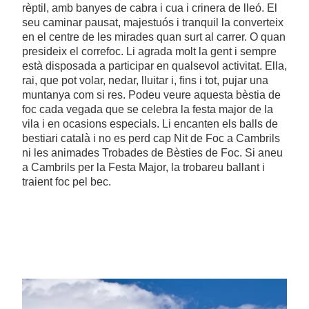
rèptil, amb banyes de cabra i cua i crinera de lleó. El
seu caminar pausat, majestuós i tranquil la converteix
en el centre de les mirades quan surt al carrer. O quan
presideix el correfoc. Li agrada molt la gent i sempre
està disposada a participar en qualsevol activitat. Ella,
rai, que pot volar, nedar, lluitar i, fins i tot, pujar una
muntanya com si res. Podeu veure aquesta bèstia de
foc cada vegada que se celebra la festa major de la
vila i en ocasions especials. Li encanten els balls de
bestiari català i no es perd cap Nit de Foc a Cambrils
ni les animades Trobades de Bèsties de Foc. Si aneu
a Cambrils per la Festa Major, la trobareu ballant i
traient foc pel bec.