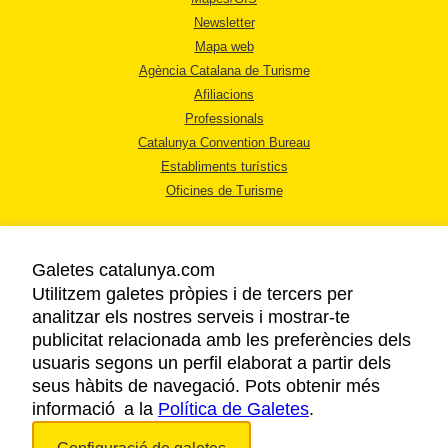
Newsletter
Mapa web
Agència Catalana de Turisme
Afiliacions
Professionals
Catalunya Convention Bureau
Establiments turístics
Oficines de Turisme
Galetes catalunya.com
Utilitzem galetes pròpies i de tercers per
analitzar els nostres serveis i mostrar-te
AVÍS LEGAL
publicitat relacionada amb les preferències dels
POLÍTICA DE PRIVACITAT
usuaris segons un perfil elaborat a partir dels
COOKIES
seus hàbits de navegació. Pots obtenir més
informació a la
Política de Galetes
ACCESSIBILITAT
.