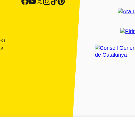
ics
me