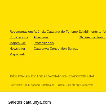
Recomanacions
Agència Catalana de Turisme
Establiments turíst
Publicacions
Afiliacions
Oficines de Turis
Mapes/GIS
Professionals
Newsletter
Catalunya Convention Bureau
Mapa web
AVÍS LEGAL
POLÍTICA DE PRIVACITAT
COOKIES
ACCESSIBILITAT
Copyright © 2026. Agència Catalana de Turisme. Tots els drets reservats.
Galetes catalunya.com