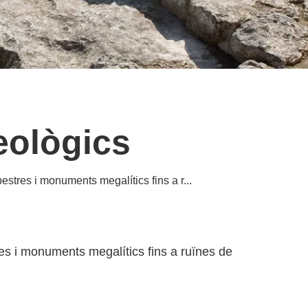
eològics
pestres i monuments megalítics fins a r...
tres i monuments megalítics fins a ruïnes de