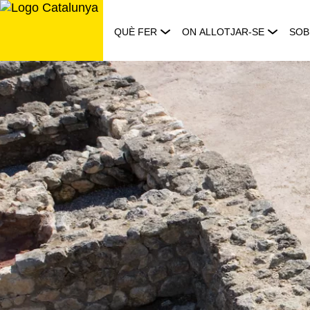
Saltar
al
QUÈ FER
ON ALLOTJAR-SE
SOB
contingut