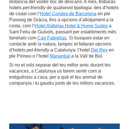
distància del vostre lloc de descans. A més, trobaràs
hotels
pet-friendly
de qualsevol tipologia: des d’hotels
de ciutat com l’
Hotel Condes de Barcelona
en ple
Passeig de Gràcia, fins a opcions d’allotjament a la
costa, com l’
Hotel Alàbriga Hotel & Home Suites
a
Sant Feliu de Guíxols, passant per establiments més
familiars com
Can Fabrellas
. Si busques estar en
contacte amb la natura, tampoc et faltaran opcions
d’hotels
pet-friendly
a Catalunya: l’hotel
Del Rey
en
ple Pirineu o l’hotel
Manantial
a la Vall de Boí.
Si no et vols separar del teu millor amic durant les
vacances, a Catalunya us farem sentir com si
estiguéssiu a casa, per a què el teu animal de
companyia i tu gaudiu junts de les millors vacances.