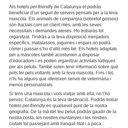
Als hotels
pet-friendly
de Catalunya et podràs
beneficiar d’un seguit de serveis pensats per a la teva
mascota. Els animals de companyia (sobretot gossos)
són tractats com un client més, amb les seves
necessitats i demandes ateses. Ho trobaràs tot
organitzat. Tindràs a la teva disposició menjadors
específics, matalassos, joguines i espais on podrà
córrer i passar-s’ho d’allò més bé. Els hotels adaptats
per a mascotes també acostumen a disposar
d’educadors i es poden organitzar activitats lúdiques
per als peluts. També solen tenir informació sobre què
pots fer pels voltants amb la teva mascota. Fins i tot,
n’hi ha alguns que ofereixen servei de veterinària i
menús personalitzats.
Si tens una mascota i vols viatjar amb ella, no t’ho
pensis: Catalunya és la teva destinació. Podràs trobar
hotels
pet-friendly
en qualsevol punt de la nostra
geografia. De la mà del teu pelut, podràs gaudir de la
nostra costa, les nostres muntanyes i les nostres
ciutats tot passejant amb tranquil·litat i a poca