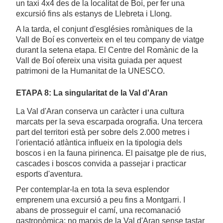
un taxi 4x4 des de la localitat de Boí, per fer una
excursió fins als estanys de Llebreta i Llong.
A la tarda, el conjunt d'esglésies romàniques de la
Vall de Boí es converteix en el teu company de viatge
durant la setena etapa. El Centre del Romànic de la
Vall de Boí ofereix una visita guiada per aquest
patrimoni de la Humanitat de la UNESCO.
ETAPA 8: La singularitat de la Val d'Aran
La Val d'Aran conserva un caràcter i una cultura
marcats per la seva escarpada orografia. Una tercera
part del territori està per sobre dels 2.000 metres i
l'orientació atlàntica influeix en la tipologia dels
boscos i en la fauna pirinenca. El paisatge ple de rius,
cascades i boscos convida a passejar i practicar
esports d'aventura.
Per contemplar-la en tota la seva esplendor
emprenem una excursió a peu fins a Montgarri. I
abans de prosseguir el camí, una recomanació
gastronòmica: no marxis de la Val d'Aran sense tastar