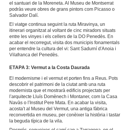
el santuari de la Moreneta. Al Museu de Montserrat
podràs veure obres de grans pintors com Picasso o
Salvador Dalí.
El viatge continua seguint la ruta Miravinya, un
itinerari organitzat al voltant de cinc miradors situats
entre les vinyes i els cellers de la DO Penedès. En
acabar el recorregut, visita dos municipis fonamentals
per entendre la cultura del vi: Sant Sadurní d'Anoia i
Vilafranca del Penedès.
ETAPA 3: Vermut a la Costa Daurada
El modernisme i el vermut et porten fins a Reus. Pots
descobrir el patrimoni de la ciutat amb una ruta
modernista que et mostrarà edificis projectats per
l'arquitecte Lluís Domènech i Montaner, com la Casa
Navàs o l'Institut Pere Mata. En acabar la visita,
acosta't al Museu del Vermut, una antiga fàbrica
reconvertida en museu, per conèixer la història i tastar
la beguda típica de la vila.
Després, segueixes el camí cap a Tarragona, on el