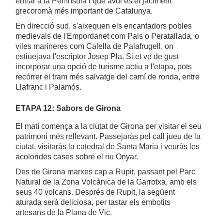
entrar a la Península i que avui és el jaciment
grecoromà més important de Catalunya.
En direcció sud, s'aixequen els encantadors pobles
medievals de l'Empordanet com Pals o Peratallada, o
viles marineres com Calella de Palafrugell, on
estiuejava l'escriptor Josep Pla. Si et ve de gust
incorporar una opció de turisme actiu a l'etapa, pots
recórrer el tram més salvatge del camí de ronda, entre
Llafranc i Palamós.
ETAPA 12: Sabors de Girona
El matí comença a la ciutat de Girona per visitar el seu
patrimoni més rellevant. Passejaràs pel call jueu de la
ciutat, visitaràs la catedral de Santa Maria i veuràs les
acolorides cases sobre el riu Onyar.
Des de Girona marxes cap a Rupit, passant pel Parc
Natural de la Zona Volcànica de la Garrotxa, amb els
seus 40 volcans. Després de Rupit, la següent
aturada serà deliciosa, per tastar els embotits
artesans de la Plana de Vic.