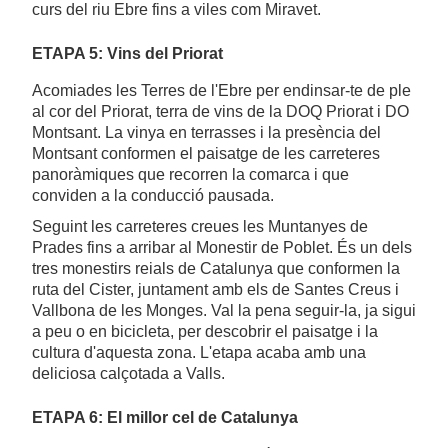
curs del riu Ebre fins a viles com Miravet.
ETAPA 5: Vins del Priorat
Acomiades les Terres de l'Ebre per endinsar-te de ple
al cor del Priorat, terra de vins de la DOQ Priorat i DO
Montsant. La vinya en terrasses i la presència del
Montsant conformen el paisatge de les carreteres
panoràmiques que recorren la comarca i que
conviden a la conducció pausada.
Seguint les carreteres creues les Muntanyes de
Prades fins a arribar al Monestir de Poblet. És un dels
tres monestirs reials de Catalunya que conformen la
ruta del Cister, juntament amb els de Santes Creus i
Vallbona de les Monges. Val la pena seguir-la, ja sigui
a peu o en bicicleta, per descobrir el paisatge i la
cultura d'aquesta zona. L'etapa acaba amb una
deliciosa calçotada a Valls.
ETAPA 6: El millor cel de Catalunya