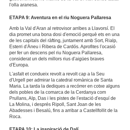
l'olla aranesa.
ETAPA 9: Aventura en el riu Noguera Pallaresa
Amb la Val d'Aran al retrovisor arribes a Llavorsí. El
dia promet una bona dosi d'emoció perquè ets en una
de les capitals del ràfting, juntament amb Sort, Rialp,
Esterri d'Àneu i Ribera de Cardós. Aprofites l'ocasió
per fer un descens pel riu Noguera Pallaresa,
considerat un dels millors rius d'aigües braves
d'Europa.
L'asfalt et condueix revolt a revolt cap a la Seu
d'Urgell per admirar la catedral romànica de Santa
Maria. La tarda la dediques a recórrer en cotxe alguns
dels pobles de la comarca de la Cerdanya com
Prullans, Alp, Das i les pistes de l'estació d'esquí de
La Molina, i després Ripoll, Sant Joan de les
Abadesses i Besalú, fins a arribar a Castellfollit de la
Roca.
ETAPA 10: La inspiració de Dalí