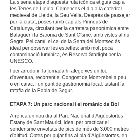
La sisena etapa d'aquesta ruta icònica et guia cap a
les Terres de Lleida. Comences el dia a la catedral
medieval de Lleida, la Seu Vella. Després de passejar
per la ciutat, poses rumb cap als Pirineus de
Catalunya, circulant per la carretera panoràmica entre
Balaguer i la Baronia de Sant Oïsme, amb vistes al riu
Segre. Pel camí, el cel de la Serra del Montsec és
ideal per observar les estrelles: amb molt poca
contaminació lumínica, és Reserva Starlight per la
UNESCO.
I per arrodonir la jornada hi afegeixes un toc
d'aventura, recorrent el Congost de Mont-rebei a peu
o en caiac, i un punt de gastronomia local, tastant la
ratafia de la Pobla de Segur.
ETAPA 7: Un parc nacional i el romànic de Boí
Arrenca un nou dia al Parc Nacional d'Aigüestortes i
Estany de Sant Maurici, ideal per practicar el
senderisme envoltats de pics de més de 3.000 metres
d'altitud. Optes per pujar fins al pla d'Aigüestortes, en