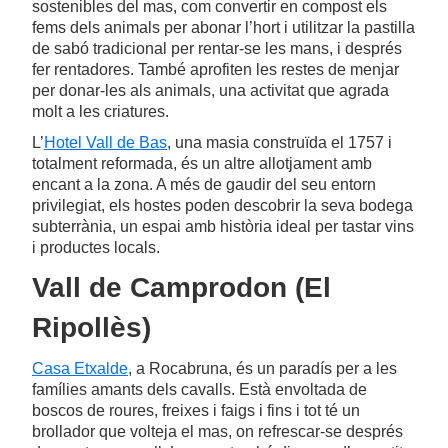
sostenibles del mas, com convertir en compost els
fems dels animals per abonar l’hort i utilitzar la pastilla
de sabó tradicional per rentar-se les mans, i després
fer rentadores. També aprofiten les restes de menjar
per donar-les als animals, una activitat que agrada
molt a les criatures.
L’
Hotel Vall de Bas
, una masia construïda el 1757 i
totalment reformada, és un altre allotjament amb
encant a la zona. A més de gaudir del seu entorn
privilegiat, els hostes poden descobrir la seva bodega
subterrània, un espai amb història ideal per tastar vins
i productes locals.
Vall de Camprodon (El
Ripollès)
Casa Etxalde
, a Rocabruna, és un paradís per a les
famílies amants dels cavalls. Està envoltada de
boscos de roures, freixes i faigs i fins i tot té un
brollador que volteja el mas, on refrescar-se després