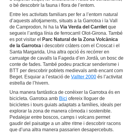
o bé descobrir la fauna i flora de l’entorn.
Entre les activitats familiars per fer a l’entorn natural
d’aquests allotjaments, situats a la Garrotxa i la Vall
de Camprodon, hi ha la
Via Verda del Carrilet
que
segueix l’antiga línia de ferrocarril Olot-Girona. També
es pot visitar el
Parc Natural de la Zona Volcànica
de la Garrotxa
i descobrir cràters com el Croscat i el
Santa Margarida. Una altra opció és recórrer en
carruatge de cavalls la Fageda d’en Jordà, un bosc de
conte de fades. També podeu practicar senderisme i
BTT per descobrir poblets medievals amb encant com
Beget. Esquiar a l’estació de
Vallter 2000
és l’activitat
estrella de l’hivern.
Una manera fantàstica de conèixer la Garrotxa és en
bicicleta. Garrotxa amb
Bici
ofereix lloguer de
bicicletes i tours guiats adaptats a famílies, ideals per
explorar la zona de manera còmoda i sostenible.
Pedalejar entre boscos, camps i volcans permet
gaudir del paisatge a un altre ritme i descobrir racons
que d’una altra manera passarien desapercebuts.