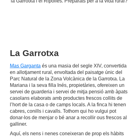
la Garrotxa i el Ripollès. Preparats per a la vida rural?
La Garrotxa
Mas Garganta
és una masia del segle XIV, convertida
en allotjament rural, envoltada del paisatge únic del
Parc Natural de la Zona Volcànica de la Garrotxa. La
Mariana i la seva filla Inés, propietàries, ofereixen un
servei de guarderia i servei de mitja pensió amb àpats
casolans elaborats amb productes frescos collits de
l’hort de la casa o de camps locals. A la finca hi tenen
cabres, conills i cavalls. Tothom qui ho vulgui pot
donar-los de menjar o bé anar a recollir ous frescos al
galliner.
Aquí, els nens i nenes coneixeran de prop els hàbits