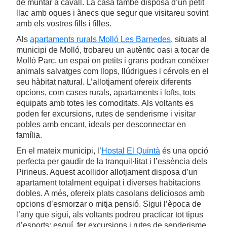
de muntar a cavall. La casa també disposa d’un petit
llac amb oques i ànecs que segur que visitareu sovint
amb els vostres fills i filles.
Als
apartaments rurals Molló Les Barnedes
, situats al
municipi de Molló, trobareu un autèntic oasi a tocar de
Molló Parc, un espai on petits i grans podran conèixer
animals salvatges com llops, llúdrigues i cérvols en el
seu hàbitat natural. L’allotjament ofereix diferents
opcions, com cases rurals, apartaments i lofts, tots
equipats amb totes les comoditats. Als voltants es
poden fer excursions, rutes de senderisme i visitar
pobles amb encant, ideals per desconnectar en
família.
En el mateix municipi, l’
Hostal El Quintà
és una opció
perfecta per gaudir de la tranquil·litat i l’essència dels
Pirineus. Aquest acollidor allotjament disposa d’un
apartament totalment equipat i diverses habitacions
dobles. A més, ofereix plats casolans deliciosos amb
opcions d’esmorzar o mitja pensió. Sigui l’època de
l’any que sigui, als voltants podreu practicar tot tipus
d’esports: esquí, fer excursions i rutes de senderisme,