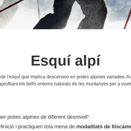
Esquí alpí
a de l'esquí que implica descensos en pistes alpines variades. Av
 aprofitant els bells entorns naturals de les muntanyes per a viu
er pistes alpines de diferent desnivell".
finició i practiquen tota mena de
modalitats de lliscam