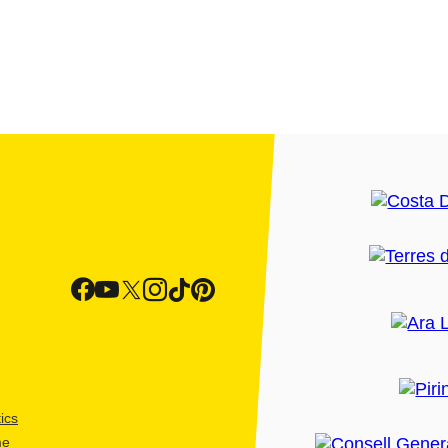
ics
me