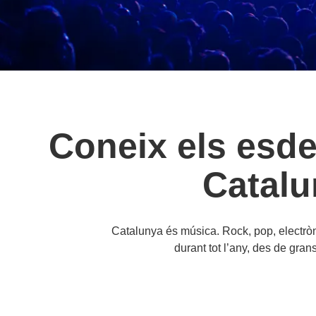
Coneix els esde
Catalu
Catalunya és música. Rock, pop, electròni
durant tot l’any, des de gran