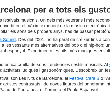
celona per a tots els gustos
ls festivals musicals. Un dels més veterans i més reconeg
 convertit en el màxim exponent de la música electrònica i
coltar els sons dels propers anys, has de passar pel Sóna
a Sound
. Des del 2001, no ha parat de créixer fins a con
t i a les vessants més alternatives del pop o el hip-hop
'Estat espanyol. Experimenta les nits més màgiques envolta
utèntica cruïlla de sons, tendències i estils musicals. Al
 d'activitats lúdiques i gastronòmiques. Descobreix un fes
stival son Les Nits de Barcelona, el
Festival Cara B
o l'A
'artistes contrastats i de noves figures del panorama int
 Palau de Pedralbes, el Fòrum o el Poble Espanyol.