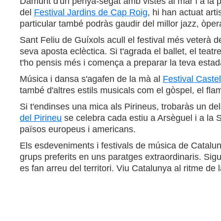
Damunt d'un penya-segat amb vistes al mar i a la po
del
Festival Jardins de Cap Roig
, hi han actuat art
particular també podràs gaudir del millor jazz, òpe
Sant Feliu de Guíxols acull el festival més veterà 
seva aposta eclèctica. Si t'agrada el ballet, el teatr
t'ho pensis més i comença a preparar la teva estad
Música i dansa s'agafen de la mà al
Festival Caste
també d'altres estils musicals com el gòspel, el flam
Si t'endinses una mica als Pirineus, trobaràs un d
del Pirineu
se celebra cada estiu a Arsèguel i a la S
països europeus i americans.
Els esdeveniments i festivals de música de Catalunya
grups preferits en uns paratges extraordinaris. Sigu
es fan arreu del territori. Viu Catalunya al ritme d