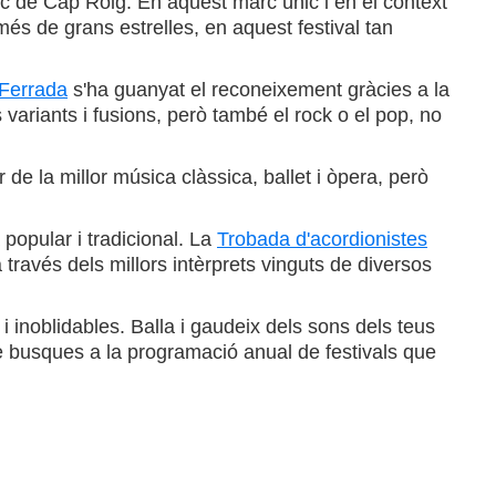
ic de Cap Roig. En aquest marc únic i en el context
més de grans estrelles, en aquest festival tan
 Ferrada
s'ha guanyat el reconeixement gràcies a la
es variants i fusions, però també el rock o el pop, no
r de la millor música clàssica, ballet i òpera, però
popular i tradicional. La
Trobada d'acordionistes
 través dels millors intèrprets vinguts de diversos
i inoblidables. Balla i gaudeix dels sons dels teus
que busques a la programació anual de festivals que