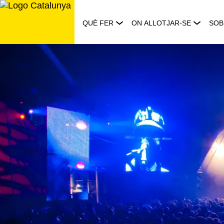
Saltar
al
QUÈ FER
ON ALLOTJAR-SE
SOB
contingut