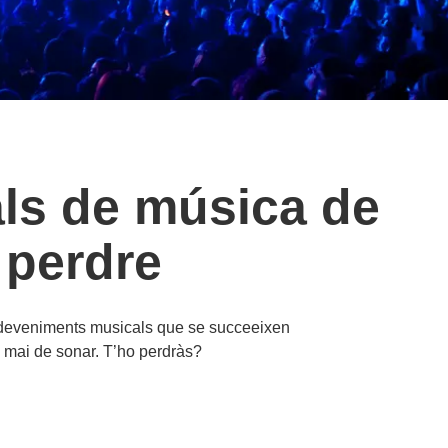
als de música de
 perdre
s esdeveniments musicals que se succeeixen
ra mai de sonar. T’ho perdràs?