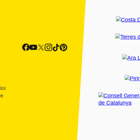
ics
me