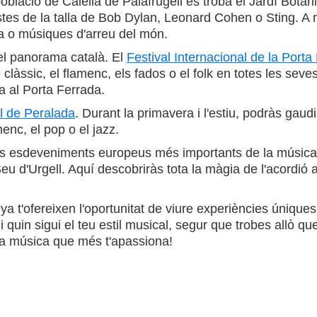
blació de Calella de Palafrugell es troba el Jardí Botàn
istes de la talla de Bob Dylan, Leonard Cohen o Sting. A 
ra o músiques d'arreu del món.
del panorama català. El
Festival Internacional de la Porta
e clàssic, el flamenc, els fados o el folk en totes les sev
a al Porta Ferrada.
ll de Peralada
. Durant la primavera i l'estiu, podràs gaudi
enc, el pop o el jazz.
els esdeveniments europeus més importants de la música 
eu d'Urgell. Aquí descobriràs tota la màgia de l'acordió a
 t'ofereixen l'oportunitat de viure experiències úniques 
i quin sigui el teu estil musical, segur que trobes allò 
e la música que més t'apassiona!