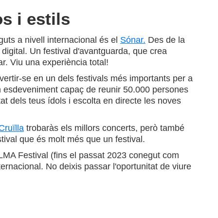
 i estils
uts a nivell internacional és el
Sónar.
Des de la
 digital. Un festival d'avantguarda, que crea
r. Viu una experiència total!
vertir-se en un dels festivals més importants per a
; un esdeveniment capaç de reunir 50.000 persones
t dels teus ídols i escolta en directe les noves
Cruïlla
trobaràs els millors concerts, però també
tival que és molt més que un festival.
LMA Festival (fins el passat 2023 conegut com
ernacional. No deixis passar l'oportunitat de viure