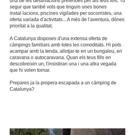
una de les destinacions preferides per als teus fills. Tu
segur que també vols que tinguin unes bones
instal·lacions, piscines vigilades per socorristes, una
oferta variada d'activitats... A més de l'aventura, dónes
prioritat a la qualitat.
A Catalunya disposes d'una extensa oferta de
càmpings familiars amb totes les comoditats. Hi pots
acampar amb la tenda, allotjar-te en un bungalou, en
caravana o autocaravana. Quan els teus fills en
descobreixin un, t'insistiran una i una altra vegada
que hi volen tornar.
Prepares ja la propera escapada a un càmping de
Catalunya?