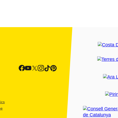
ics
me