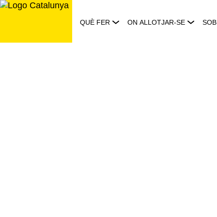
Saltar
al
QUÈ FER
ON ALLOTJAR-SE
SOB
contingut