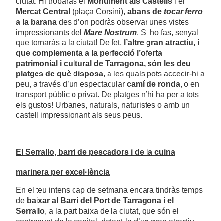
ciutat. Hi trobaràs el
Monument als Castells
i el
Mercat Central
(plaça Corsini),
abans de
tocar ferro
a la barana
des d’on podràs observar unes vistes
impressionants del
Mare Nostrum
. Si ho fas, senyal
que tornaràs a la ciutat! De fet,
l’altre gran atractiu, i
que complementa a la perfecció l’oferta
patrimonial i cultural de Tarragona, són les deu
platges de què disposa
, a les quals pots accedir-hi a
peu, a través d’un espectacular
camí de ronda
, o en
transport públic o privat. De platges n’hi ha per a tots
els gustos! Urbanes, naturals, naturistes o amb un
castell impressionant als seus peus.
El Serrallo, barri de pescadors i de la cuina
marinera per excel·lència
En el teu intens cap de setmana encara tindràs temps
de
baixar al Barri del Port de Tarragona i el
Serrallo
, a la part baixa de la ciutat, que són el