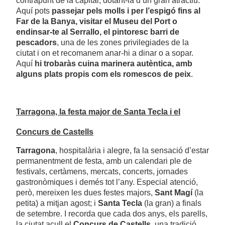
contrapunt de la capital, dotant-la d’un gran atractiu.
Aquí pots
passejar pels molls i per l’espigó fins al
Far de la Banya, visitar el Museu del Port o
endinsar-te al Serrallo, el pintoresc barri de
pescadors
, una de les zones privilegiades de la
ciutat i on et recomanem anar-hi a dinar o a sopar.
Aquí
hi trobaràs cuina marinera autèntica, amb
alguns plats propis com els romescos de peix
.
Tarragona, la festa major de Santa Tecla i el
Concurs de Castells
Tarragona
, hospitalària i alegre, fa la sensació d’estar
permanentment de festa, amb un calendari ple de
festivals, certàmens, mercats, concerts, jornades
gastronòmiques i demés tot l’any. Especial atenció,
però, mereixen les dues festes majors,
Sant Magí
(la
petita) a mitjan agost; i
Santa Tecla
(la gran) a finals
de setembre. I recorda que cada dos anys, els parells,
la ciutat acull el
Concurs de Castells
, una tradició