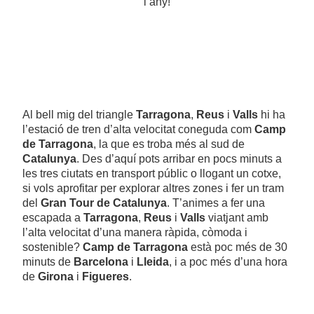
l’any!
Al bell mig del triangle
Tarragona
,
Reus
i
Valls
hi ha
l’estació de tren d’alta velocitat coneguda com
Camp
de Tarragona
, la que es troba més al sud de
Catalunya
. Des d’aquí pots arribar en pocs minuts a
les tres ciutats en transport públic o llogant un cotxe,
si vols aprofitar per explorar altres zones i fer un tram
del
Gran Tour de Catalunya
. T’animes a fer una
escapada a
Tarragona
,
Reus
i
Valls
viatjant amb
l’alta velocitat d’una manera ràpida, còmoda i
sostenible?
Camp de Tarragona
està poc més de 30
minuts de
Barcelona
i
Lleida
, i a poc més d’una hora
de
Girona
i
Figueres
.