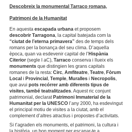
Descobreix la monumental Tarraco romana,
Patrimoni de la Humanitat
En aquesta
escapada urbana
et proposem
descobrir Tarragona
, la capital batejada com la
“ciutat de l’eterna primavera”
des de temps dels
romans per la bonança del seu clima. D’aquella
època, quan va esdevenir capital de l’
Hispània
Citerior
(segle I aC),
Tarraco
conserva i llueix els
monuments
que distingien les grans capitals
romanes de la resta:
Circ
,
Amfiteatre
,
Teatre
,
Fòrum
Local
i
Provincial
,
Temple
,
Muralles
i
Necropolis
,
que avui
pots recórrer amb diferents tipus de
visites, també teatralitzades
. Aquest ric conjunt
patrimonial, declarat
Patrimoni Immaterial de la
Humanitat per la UNESCO
l’any 2000, ha esdevingut
el principal motiu de visites a la ciutat, amb el
complement d’altres atractius i propostes d’activitats.
Si t’agraden els monuments, el patrimoni, la cultura i
la història, un bon moment per escapar-te a