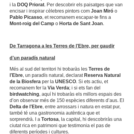
i la
DOQ Priorat
. Per descobrir els paisatges que van
encisar i inspirar cèlebres pintors com
Joan Miró
o
Pablo Picasso
, et recomanem escapar-te fins a
Mont-roig del Camp
o
Horta de Sant Joan
.
De Tarragona a les Terres de l’Ebre, per gaudir
d’un paradís natural
Més al sud del territori hi trobaràs les
Terres de
l’Ebre
, un paradís natural, declarat
Reserva Natural
de la Biosfera
per la
UNESCO
. Si ets actiu, et
recomanem fer la
Via Verda
; i si ets fan del
birdwatching
, aquí hi trobaràs els millors espais des
d’on observar més de 150 espècies diferents d’aus. El
Delta de l’Ebre
, entre arrossars i natura en estat pur,
també té una gastronomia autèntica que et
sorprendrà. I a
Tortosa
, la capital, hi descobriràs una
ciutat rica en patrimoni que testimonia el pas de
diferents períodes i cultures.