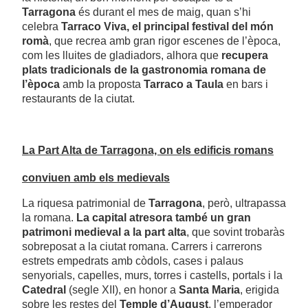
Tarragona
és durant el mes de maig, quan s’hi
celebra
Tarraco Viva, el principal festival del món
romà
, que recrea amb gran rigor escenes de l’època,
com les lluites de gladiadors, alhora que
recupera
plats tradicionals de la gastronomia romana de
l’època
amb la proposta
Tarraco a Taula
en bars i
restaurants de la ciutat.
La Part Alta de Tarragona, on els edificis romans
conviuen amb els medievals
La riquesa patrimonial de
Tarragona
, però, ultrapassa
la romana.
La capital atresora també un gran
patrimoni medieval a la part alta
, que sovint trobaràs
sobreposat a la ciutat romana. Carrers i carrerons
estrets empedrats amb còdols, cases i palaus
senyorials, capelles, murs, torres i castells, portals i la
Catedral
(segle XII), en honor a
Santa Maria
, erigida
sobre les restes del
Temple d’August
, l’emperador