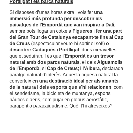
Portlligat i els parcs naturals
Si disposes d’unes hores extra i vols fer
una
immersió més profunda per descobrir els
paisatges de l’Empordà que van inspirar a Dalí
,
sempre pots llogar un cotxe a
Figueres
i
fer una part
del Gran Tour de Catalunya escapant-te fins al Cap
de Creus
(espectacular veure-hi sortir el sol!)
o
descobrir Cadaqués i Portlligat
, dues meravelles
que et seduiran. I és que
l’Empordà és un tresor
natural amb dos parcs naturals
, el dels
Aiguamolls
de l’Empordà
, el
Cap de Creus
;
i l’Albera
, declarada
paratge natural d’interès. Aquesta riquesa natural la
converteix
en una destinació ideal per als amants
de la natura i dels esports que s’hi relacionen
, com
el senderisme, la bicicleta de muntanya, esports
nàutics o aeris, com pujar en globus aerostàtic,
parapent o paracaigudisme. Què, t’hi atreveixes?