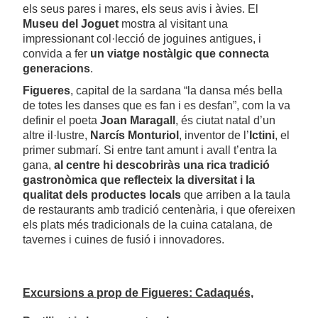
els seus pares i mares, els seus avis i àvies. El
Museu del Joguet
mostra al visitant una
impressionant col·lecció de joguines antigues, i
convida a fer
un viatge nostàlgic que connecta
generacions
.
Figueres
, capital de la sardana “la dansa més bella
de totes les danses que es fan i es desfan”, com la va
definir el poeta
Joan Maragall
, és ciutat natal d’un
altre il·lustre,
Narcís Monturiol
, inventor de l’
Ictini
, el
primer submarí. Si entre tant amunt i avall t’entra la
gana,
al centre hi descobriràs una rica tradició
gastronòmica que reflecteix la diversitat i la
qualitat dels productes locals
que arriben a la taula
de restaurants amb tradició centenària, i que ofereixen
els plats més tradicionals de la cuina catalana, de
tavernes i cuines de fusió i innovadores.
Excursions a prop de Figueres: Cadaqués,