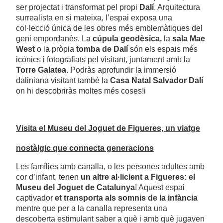
ser projectat i transformat pel propi
Dalí
. Arquitectura
surrealista en si mateixa, l’espai exposa una
col·lecció única de les obres més emblemàtiques del
geni empordanès. La
cúpula geodèsica,
la
sala Mae
West
o la pròpia
tomba de Dalí
són els espais més
icònics i fotografiats pel visitant, juntament amb la
Torre Galatea
. Podràs aprofundir la immersió
daliniana visitant també la
Casa Natal Salvador Dalí
on hi descobriràs moltes més coses!i
Visita el Museu del Joguet de Figueres, un viatge
nostàlgic que connecta generacions
Les famílies amb canalla, o les persones adultes amb
cor d’infant, tenen
un altre al·licient a Figueres: el
Museu del Joguet de Catalunya
! Aquest espai
captivador
et transporta als somnis de la infància
mentre que per a la canalla representa una
descoberta estimulant saber a què i amb què jugaven