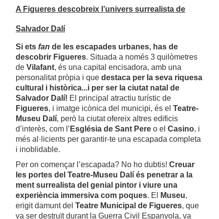
A Figueres descobreix l’univers surrealista de
Salvador Dalí
Si ets
fan
de les escapades urbanes, has de
descobrir Figueres
. Situada a només 3 quilòmetres
de
Vilafant
, és una capital encisadora, amb una
personalitat pròpia i que
destaca per la seva riquesa
cultural i històrica...i per ser la ciutat natal de
Salvador Dalí!
El principal atractiu turístic de
Figueres
, i imatge icònica del municipi, és el
Teatre-
Museu Dalí
, però la ciutat ofereix altres edificis
d’interès, com l’
Església de Sant Pere
o el
Casino
, i
més al·licients per garantir-te una escapada completa
i inoblidable.
Per on començar l’escapada? No ho dubtis!
Creuar
les portes del Teatre-Museu Dalí és penetrar a la
ment surrealista del genial pintor i viure una
experiència immersiva com poques
. El
Museu
,
erigit damunt del
Teatre Municipal de Figueres
, que
va ser destruït durant la Guerra Civil Espanyola, va