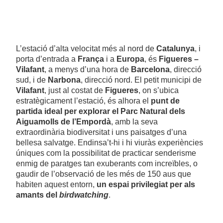
L’estació d’alta velocitat més al nord de
Catalunya
, i
porta d’entrada a
França
i a
Europa
, és
Figueres –
Vilafant
, a menys d’una hora de
Barcelona
, direcció
sud, i de
Narbona
, direcció nord. El petit municipi de
Vilafant
, just al costat de
Figueres
, on s’ubica
estratègicament l’estació, és alhora el
punt de
partida ideal per explorar el Parc Natural dels
Aiguamolls de l’Empordà
, amb la seva
extraordinària biodiversitat i uns paisatges d’una
bellesa salvatge. Endinsa’t-hi i hi viuràs experiències
úniques com la possibilitat de practicar senderisme
enmig de paratges tan exuberants com increïbles, o
gaudir de l’observació de les més de 150 aus que
habiten aquest entorn,
un espai privilegiat per als
amants del
birdwatching
.