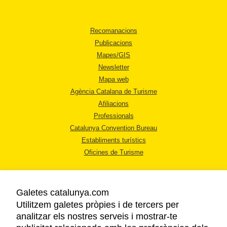
Recomanacions
Publicacions
Mapes/GIS
Newsletter
Mapa web
Agència Catalana de Turisme
Afiliacions
Professionals
Catalunya Convention Bureau
Establiments turístics
Oficines de Turisme
Galetes catalunya.com
Utilitzem galetes pròpies i de tercers per
analitzar els nostres serveis i mostrar-te
AVÍS LEGAL