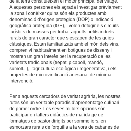
de la terra constitueixen el motor principal del viatge.
A aquestes persones els agrada investigar prèviament
la zona i conèixer quins són els productes amb
denominació d’origen protegida (DOP) o indicació
geogràfica protegida (IGP), i volen defugir els circuits
turístics de masses per trobar aquells petits indrets
rurals de gran caràcter que s’escapen de les guies
clàssiques. Estan familiaritzats amb el món dels vins,
compren vi habitualment en botigues de disseny i
mostren un gran interès per la recuperació de les
varietats tradicionals (trepat, picapoll, mandó,
sumoll...), l’agricultura ecològica i regenerativa, i els
projectes de microvinificació artesanal de mínima
intervenció.
Per a aquests cercadors de veritat agrària, les nostres
rutes són un veritable paradís d’aprenentatge culinari
de primer ordre. Les seves millors opcions són
participar en tallers didàctics de maridatge de
formatges de pastor dirigits per sommeliers, en
esmorzars rurals de forquilla a la vora de cabanes de