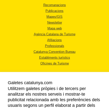
Recomanacions
Publicacions
Mapes/GIS
Newsletter
Mapa web
Agència Catalana de Turisme
Afiliacions
Professionals
Catalunya Convention Bureau
Establiments turístics
Oficines de Turisme
Galetes catalunya.com
Utilitzem galetes pròpies i de tercers per
analitzar els nostres serveis i mostrar-te
AVÍS LEGAL
publicitat relacionada amb les preferències dels
POLÍTICA DE PRIVACITAT
usuaris segons un perfil elaborat a partir dels