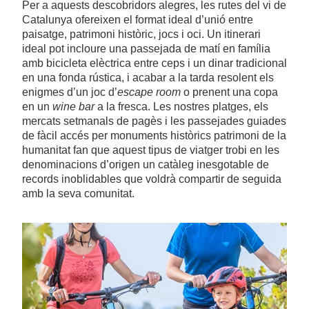
Per a aquests descobridors alegres, les rutes del vi de
Catalunya ofereixen el format ideal d’unió entre
paisatge, patrimoni històric, jocs i oci. Un itinerari
ideal pot incloure una passejada de matí en família
amb bicicleta elèctrica entre ceps i un dinar tradicional
en una fonda rústica, i acabar a la tarda resolent els
enigmes d’un joc d’
escape room
o prenent una copa
en un
wine bar
a la fresca. Les nostres platges, els
mercats setmanals de pagès i les passejades guiades
de fàcil accés per monuments històrics patrimoni de la
humanitat fan que aquest tipus de viatger trobi en les
denominacions d’origen un catàleg inesgotable de
records inoblidables que voldrà compartir de seguida
amb la seva comunitat.