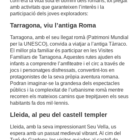
com era la vida sota el domini dels romans, tot plegat
amb activitats que garanteixen l’interès i la
participació dels joves exploradors:
Tarragona, viu l’antiga Roma
Tarragona, amb el seu llegat romà (Patrimoni Mundial
per la UNESCO), convida a viatjar a l’antiga Tàrraco.
El millor pla familiar és participar en les Visites
Familiars de Tarragona. Aquestes rutes ajuden els
infants a comprendre l’amfiteatre i el circ a través de
jocs i personatges disfressats, convertint-los en
protagonistes de la seva pròpia aventura romana.
Podran imaginar-se la grandesa dels espectacles
públics i la complexitat de l’urbanisme romà mentre
recorren els mateixos camins que trepitjaven els seus
habitants fa dos mil·lennis.
Lleida, al peu del castell templer
Lleida, amb la seva impressionant Seu Vella, us
espera amb un passat medieval vibrant. Al cim del
Turó de Gardeny, les visites guiades al castell de