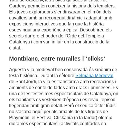
Gardeny permeten conèixer la història dels templers.
Els joves exploradors s’endinsaran en el món dels
cavallers amb un recorregut dinàmic i adaptat, amb
exposicions interactives que fan que la història
esdevingui una experiència èpica. Descobrireu els
secrets darrere el poder de l’Orde del Temple a
Catalunya i com van influir en la construcció de la
ciutat.
Montblanc, entre muralles i ‘clicks’
Aquesta vila medieval ben conservada és sinònim de
festa històrica. Durant la cèlebre
Setmana Medieval
de Sant Jordi, la vila es transforma amb recreacions i
ambients de conte de fades amb dracs i princeses. És
una de les festes més espectaculars de Catalunya, on
els habitants es vesteixen d’època i es reviu l’episodi
llegendari amb gran detall. Però el seu caràcter lúdic
no s’acaba aquí: per als amants de les figures de
Playmobil, el Festival Clickània (a la tardor) ofereix
diorames espectaculars i activitats centrades en