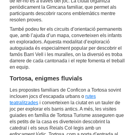
de fer-ho és a través del joc. La ciutat organitza
periòdicament la Gimcana familiar, que permet als
participants descobrir racons emblemàtics mentre
resolen proves.
També podeu fer els circuits d’orientació permanents
que, amb l’ajuda d’un mapa, converteixen els infants
en exploradors. Aquesta modalitat d’exploració
autoguiada és especialment popular per descobrir el
famós Barri Vell i les muralles, on la diversió es troba
darrere de cada cantonada i el repte fomenta el treball
en equip.
Tortosa, enigmes fluvials
Les propostes familiars de Conficon a Tortosa sovint
inclouen jocs d’escapada urbans o
rutes
teatralitzades
i converteixen la ciutat en un tauler de
joc per explorar els barris antics. A més, les visites
guiades en família de Tortosa Turisme asseguren que
els petits de la casa es diverteixin descobrint la
catedral i els seus Reials Col·legis amb un
enfocament lúdic. Tortosa, com a porta d’entrada al