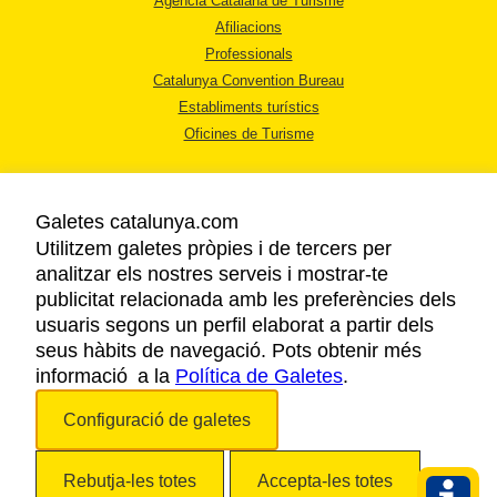
Agència Catalana de Turisme
Afiliacions
Professionals
Catalunya Convention Bureau
Establiments turístics
Oficines de Turisme
Galetes catalunya.com
Utilitzem galetes pròpies i de tercers per
analitzar els nostres serveis i mostrar-te
AVÍS LEGAL
publicitat relacionada amb les preferències dels
POLÍTICA DE PRIVACITAT
usuaris segons un perfil elaborat a partir dels
COOKIES
seus hàbits de navegació. Pots obtenir més
informació a la
Política de Galetes
ACCESSIBILITAT
.
Configuració de galetes
Copyright © 2026. Agència Catalana de Turisme. Tots els drets reservats.
Rebutja-les totes
Accepta-les totes