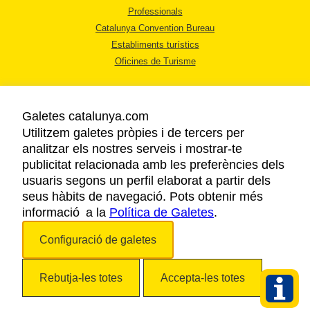
Professionals
Catalunya Convention Bureau
Establiments turístics
Oficines de Turisme
Galetes catalunya.com
Utilitzem galetes pròpies i de tercers per
analitzar els nostres serveis i mostrar-te
AVÍS LEGAL
publicitat relacionada amb les preferències dels
POLÍTICA DE PRIVACITAT
usuaris segons un perfil elaborat a partir dels
COOKIES
seus hàbits de navegació. Pots obtenir més
informació a la
Política de Galetes
ACCESSIBILITAT
.
Configuració de galetes
Copyright © 2026. Agència Catalana de Turisme. Tots els drets reservats.
Rebutja-les totes
Accepta-les totes