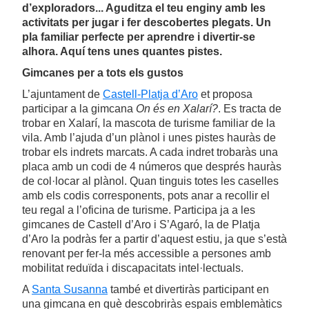
d’exploradors... Aguditza el teu enginy amb les
activitats per jugar i fer descobertes plegats. Un
pla familiar perfecte per aprendre i divertir-se
alhora. Aquí tens unes quantes pistes.
Gimcanes per a tots els gustos
L’ajuntament de
Castell-Platja d’Aro
et proposa
participar a la gimcana
On és en Xalarí?
. Es tracta de
trobar en Xalarí, la mascota de turisme familiar de la
vila. Amb l’ajuda d’un plànol i unes pistes hauràs de
trobar els indrets marcats. A cada indret trobaràs una
placa amb un codi de 4 números que després hauràs
de col·locar al plànol. Quan tinguis totes les caselles
amb els codis corresponents, pots anar a recollir el
teu regal a l’oficina de turisme. Participa ja a les
gimcanes de Castell d’Aro i S’Agaró, la de Platja
d’Aro la podràs fer a partir d’aquest estiu, ja que s’està
renovant per fer-la més accessible a persones amb
mobilitat reduïda i discapacitats intel·lectuals.
A
Santa Susanna
també et divertiràs participant en
una gimcana en què descobriràs espais emblemàtics