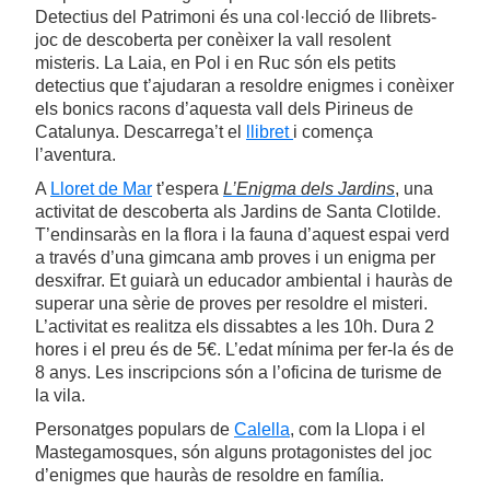
Detectius del Patrimoni és una col·lecció de llibrets-
joc de descoberta per conèixer la vall resolent
misteris. La Laia, en Pol i en Ruc són els petits
detectius que t’ajudaran a resoldre enigmes i conèixer
els bonics racons d’aquesta vall dels Pirineus de
Catalunya. Descarrega’t el
llibret
i comença
l’aventura.
A
Lloret de Mar
t’espera
L’Enigma dels Jardins
, una
activitat de descoberta als Jardins de Santa Clotilde.
T’endinsaràs en la flora i la fauna d’aquest espai verd
a través d’una gimcana amb proves i un enigma per
desxifrar. Et guiarà un educador ambiental i hauràs de
superar una sèrie de proves per resoldre el misteri.
L’activitat es realitza els dissabtes a les 10h. Dura 2
hores i el preu és de 5€. L’edat mínima per fer-la és de
8 anys. Les inscripcions són a l’oficina de turisme de
la vila.
Personatges populars de
Calella
, com la Llopa i el
Mastegamosques, són alguns protagonistes del joc
d’enigmes que hauràs de resoldre en família.