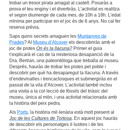
trobar un tresor pirata amagat al castell. Posaràs a
prova el teu enginy i et divertiràs. L’activitat es realitza
el segon diumenge de cada mes, de 10h a 18h. L’edat
mínima per participar en el joc és de 6 anys. No cal fer
reserva prèvia.
Saps quins secrets amaguen les
Muntanyes de
Prades
? Al
Museu d’Alcover
els descobriràs amb el
joc de pistes
On és la llacuna?
Primer el guia
t’explicarà el cas de la misteriosa desaparició de la
Dra. Bertran, una paleontòloga que treballa al museu.
Després, hauràs de trobar les pistes pel poble i
descobrir per què ha desaparegut la llacuna. A través
d’endevinalles i trencaclosques et submergiràs en el
passat de la vila d’Alcover. L’activitat també inclou
una visita a la col·lecció de fòssils del triàsic del
museu, única al món, i una activitat relacionada amb
la història del peix pedra.
Als
Ports
, la història mil·lenària està molt present al
Joc de les Cultures de Tortosa
. En aquest joc hauràs
de descobrir els personatges il·lustres i de les