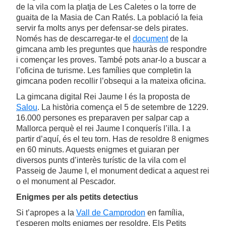
de la vila com la platja de Les Caletes o la torre de
guaita de la Masia de Can Ratés. La població la feia
servir fa molts anys per defensar-se dels pirates.
Només has de descarregar-te el
document
de la
gimcana amb les preguntes que hauràs de respondre
i començar les proves. També pots anar-lo a buscar a
l’oficina de turisme. Les famílies que completin la
gimcana poden recollir l’obsequi a la mateixa oficina.
La gimcana digital Rei Jaume I és la proposta de
Salou
. La història comença el 5 de setembre de 1229.
16.000 persones es preparaven per salpar cap a
Mallorca perquè el rei Jaume I conquerís l’illa. I a
partir d’aquí, és el teu torn. Has de resoldre 8 enigmes
en 60 minuts. Aquests enigmes et guiaran per
diversos punts d’interès turístic de la vila com el
Passeig de Jaume I, el monument dedicat a aquest rei
o el monument al Pescador.
Enigmes per als petits detectius
Si t’apropes a la
Vall de Camprodon
en família,
t’esperen molts enigmes per resoldre. Els Petits