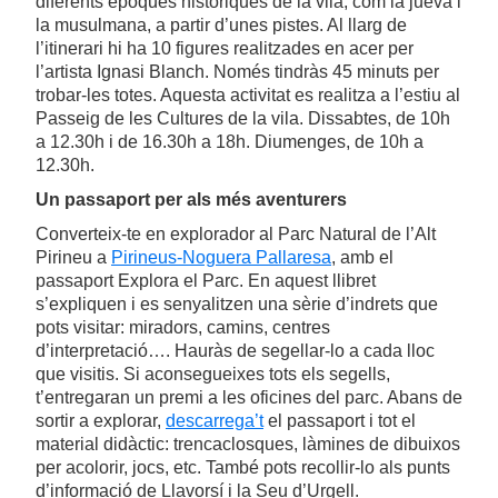
diferents èpoques històriques de la vila, com la jueva i
la musulmana, a partir d’unes pistes. Al llarg de
l’itinerari hi ha 10 figures realitzades en acer per
l’artista Ignasi Blanch. Només tindràs 45 minuts per
trobar-les totes. Aquesta activitat es realitza a l’estiu al
Passeig de les Cultures de la vila. Dissabtes, de 10h
a 12.30h i de 16.30h a 18h. Diumenges, de 10h a
12.30h.
Un passaport per als més aventurers
Converteix-te en explorador al Parc Natural de l’Alt
Pirineu a
Pirineus-Noguera Pallaresa
, amb el
passaport Explora el Parc. En aquest llibret
s’expliquen i es senyalitzen una sèrie d’indrets que
pots visitar: miradors, camins, centres
d’interpretació…. Hauràs de segellar-lo a cada lloc
que visitis. Si aconsegueixes tots els segells,
t’entregaran un premi a les oficines del parc. Abans de
sortir a explorar,
descarrega’t
el passaport i tot el
material didàctic: trencaclosques, làmines de dibuixos
per acolorir, jocs, etc. També pots recollir-lo als punts
d’informació de Llavorsí i la Seu d’Urgell.