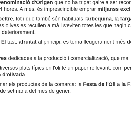
enominació d'Origen
que no ha trigat gaire a ser recon
 24 hores. A més, és imprescindible emprar
mitjanss excl
eltre
, tot i que també són habituals l'
arbequina
, la
farg
es olives es recullen a mà i s'eviten totes les que hagin c
 deteriorament.
. El tast,
afruitat
al principi, es torna lleugerament més
d
ves
dedicades a la producció i comercialització, que mai
versos plats típics on l'oli té un paper rellevant, com pe
a d'olivada
.
onar els productes de la comarca: la
Festa de l'Oli
a
la F
ap de setmana del mes de gener.