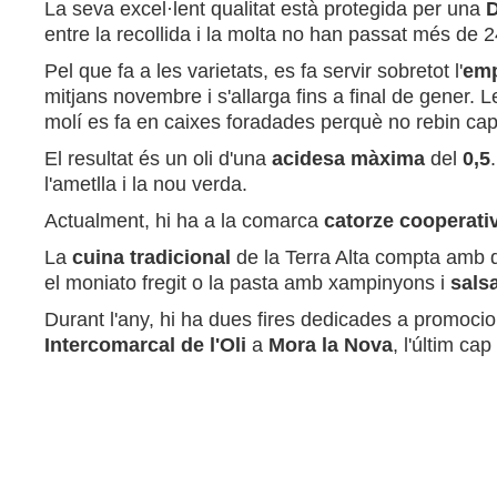
La seva excel·lent qualitat està protegida per una
D
entre la recollida i la molta no han passat més de
Pel que fa a les varietats, es fa servir sobretot l'
emp
mitjans novembre i s'allarga fins a final de gener. L
molí es fa en caixes foradades perquè no rebin cap
El resultat és un oli d'una
acidesa màxima
del
0,5
l'ametlla i la nou verda.
Actualment, hi ha a la comarca
catorze cooperati
La
cuina tradicional
de la Terra Alta compta amb di
el moniato fregit o la pasta amb xampinyons i
sals
Durant l'any, hi ha dues fires dedicades a promoci
Intercomarcal de l'Oli
a
Mora la Nova
, l'últim c