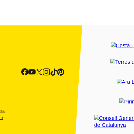
ics
me