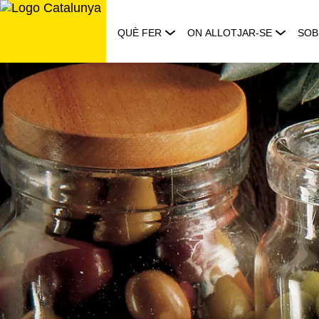
Saltar
al
QUÈ FER
ON ALLOTJAR-SE
SOB
contingut