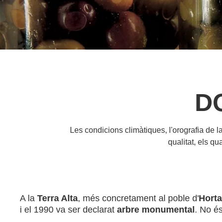
DO
Les condicions climàtiques, l'orografia de la
qualitat, els q
A la
Terra Alta
, més concretament al poble d'
Horta
i el 1990 va ser declarat
arbre monumental
. No é