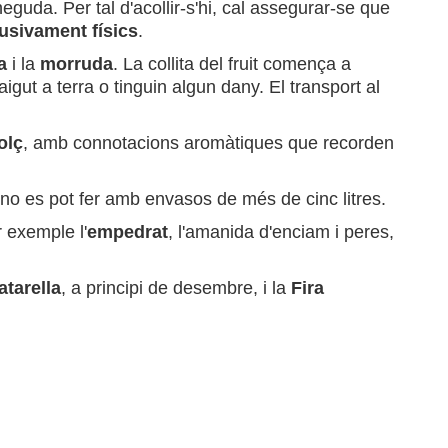
eguda. Per tal d'acollir-s'hi, cal assegurar-se que
usivament físics
.
a
i la
morruda
. La collita del fruit comença a
aigut a terra o tinguin algun dany. El transport al
olç
, amb connotacions aromàtiques que recorden
 no es pot fer amb envasos de més de cinc litres.
r exemple l'
empedrat
, l'amanida d'enciam i peres,
atarella
, a principi de desembre, i la
Fira