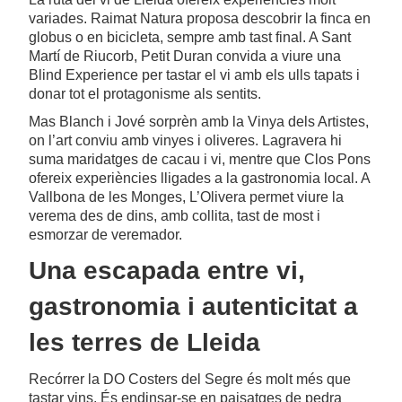
variades. Raimat Natura proposa descobrir la finca en
globus o en bicicleta, sempre amb tast final. A Sant
Martí de Riucorb, Petit Duran convida a viure una
Blind Experience per tastar el vi amb els ulls tapats i
donar tot el protagonisme als sentits.
Mas Blanch i Jové sorprèn amb la Vinya dels Artistes,
on l’art conviu amb vinyes i oliveres. Lagravera hi
suma maridatges de cacau i vi, mentre que Clos Pons
ofereix experiències lligades a la gastronomia local. A
Vallbona de les Monges, L’Olivera permet viure la
verema des de dins, amb collita, tast de most i
esmorzar de veremador.
Una escapada entre vi,
gastronomia i autenticitat a
les terres de Lleida
Recórrer la DO Costers del Segre és molt més que
tastar vins. És endinsar-se en paisatges de pedra