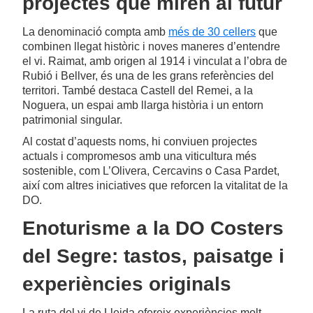
projectes que miren al futur
La denominació compta amb
més de 30 cellers
que
combinen llegat històric i noves maneres d’entendre
el vi. Raimat, amb origen al 1914 i vinculat a l’obra de
Rubió i Bellver, és una de les grans referències del
territori. També destaca Castell del Remei, a la
Noguera, un espai amb llarga història i un entorn
patrimonial singular.
Al costat d’aquests noms, hi conviuen projectes
actuals i compromesos amb una viticultura més
sostenible, com L’Olivera, Cercavins o Casa Pardet,
així com altres iniciatives que reforcen la vitalitat de la
DO.
Enoturisme a la DO Costers
del Segre: tastos, paisatge i
experiències originals
La ruta del vi de Lleida ofereix experiències molt