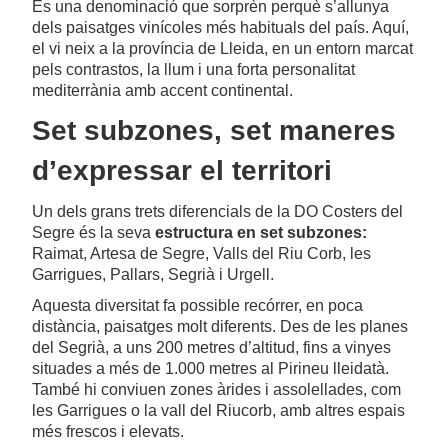
És una denominació que sorprèn perquè s’allunya
dels paisatges vinícoles més habituals del país. Aquí,
el vi neix a la província de Lleida, en un entorn marcat
pels contrastos, la llum i una forta personalitat
mediterrània amb accent continental.
Set subzones, set maneres
d’expressar el territori
Un dels grans trets diferencials de la DO Costers del
Segre és la seva
estructura en set subzones:
Raimat, Artesa de Segre, Valls del Riu Corb, les
Garrigues, Pallars, Segrià i Urgell.
Aquesta diversitat fa possible recórrer, en poca
distància, paisatges molt diferents. Des de les planes
del Segrià, a uns 200 metres d’altitud, fins a vinyes
situades a més de 1.000 metres al Pirineu lleidatà.
També hi conviuen zones àrides i assolellades, com
les Garrigues o la vall del Riucorb, amb altres espais
més frescos i elevats.