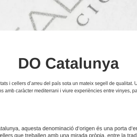
DO Catalunya
ts i cellers d’arreu del país sota un mateix segell de qualitat.
ns amb caràcter mediterrani i viure experiències entre vinyes, p
talunya, aquesta denominació d’origen és una porta d’en
de cellers que treballen amb una mirada pròpia, entre la trad