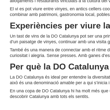
allotjaments i restaurants vinculats a la cultura del v
El vi es pot viure entre vinyes, en antics cellers c
combinar amb patrimoni, gastronomia local, pobles 
Experiències per viure l
Un tast de vins de la DO Catalunya pot ser una pr
d’un paisatge de vinyes, continuar amb una visita g
També és una manera de connectar amb el ritme del t
curiositat i alegria. Sense presses. Amb ganes d’esc
Per què la DO Catalunya 
La DO Catalunya és ideal per entendre la diversitat v
això és una denominació amable per a qui s’inicia i 
En una copa de DO Catalunya hi ha molt més que un vi
descobrir Catalunya amb tots els sentits.