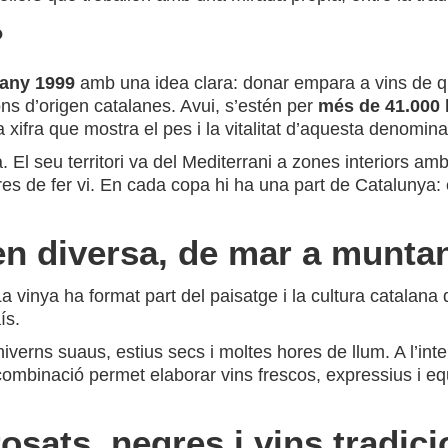
?
’any 1999
amb una idea clara: donar empara a vins de qual
s d’origen catalanes. Avui, s’estén per
més de 41.000 
a xifra que mostra el pes i la vitalitat d’aquesta denomin
 El seu territori va del Mediterrani a zones interiors amb
s de fer vi. En cada copa hi ha una part de Catalunya: el s
n diversa, de mar a munta
a vinya ha format part del paisatge i la cultura catalana
ís.
hiverns suaus, estius secs i moltes hores de llum. A l’in
a combinació permet elaborar vins frescos, expressius i 
rosats, negres i vins tradic