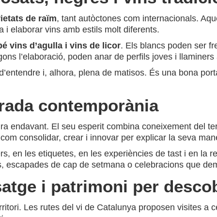
rietats de raïm
, tant autòctones com internacionals. Aques
a i elaborar vins amb estils molt diferents.
é vins d’agulla i vins de licor
. Els blancs poden ser fr
ons l’elaboració, poden anar de perfils joves i llaminer
 d’entendre i, alhora, plena de matisos. És una bona port
irada contemporània
a endavant. El seu esperit combina coneixement del terri
om consolidar, crear i innovar per explicar la seva mane
, en les etiquetes, en les experiències de tast i en la 
 escapades de cap de setmana o celebracions que dema
atge i patrimoni per descob
ritori. Les rutes del vi de Catalunya proposen visites a c