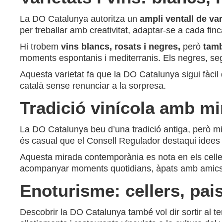
La DO Catalunya autoritza un
ampli ventall de va
per treballar amb creativitat, adaptar-se a cada finc
Hi trobem
vins blancs, rosats i negres,
però
tamb
moments espontanis i mediterranis. Els negres, seg
Aquesta varietat fa que la DO Catalunya sigui fàcil
català sense renunciar a la sorpresa.
Tradició vinícola amb m
La DO Catalunya beu d’una tradició antiga, però mir
és casual que el Consell Regulador destaqui idees c
Aquesta mirada contemporània es nota en els cellers
acompanyar moments quotidians, àpats amb amics,
Enoturisme: cellers, pais
Descobrir la DO Catalunya també vol dir sortir al ter