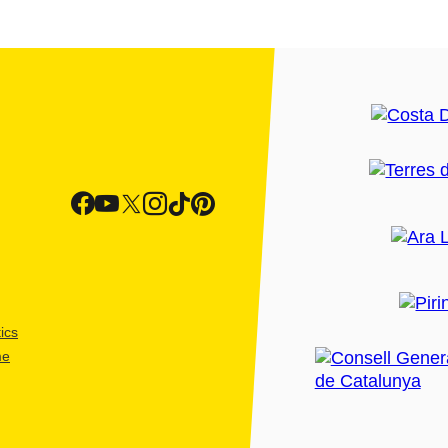
ics
me