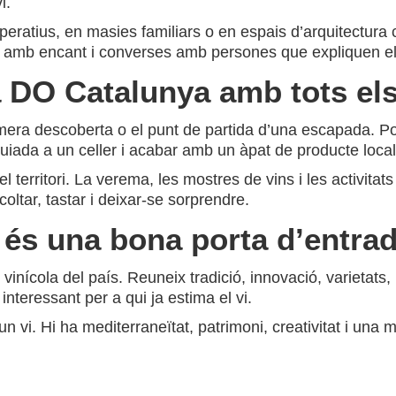
i.
ooperatius, en masies familiars o en espais d’arquitectur
amb encant i converses amb persones que expliquen el ter
a DO Catalunya amb tots els
imera descoberta o el punt de partida d’una escapada. 
uiada a un celler i acabar amb un àpat de producte local
erritori. La verema, les mostres de vins i les activitats
oltar, tastar i deixar-se sorprendre.
és una bona porta d’entrada
inícola del país. Reuneix tradició, innovació, varietats, 
interessant per a qui ja estima el vi.
. Hi ha mediterraneïtat, patrimoni, creativitat i una man