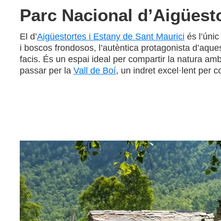
Parc Nacional d’Aigüesto
El d’
Aigüestortes i Estany de Sant Maurici
és l’únic
i boscos frondosos, l’autèntica protagonista d’aque
facis. És un espai ideal per compartir la natura amb 
passar per la
Vall de Boí
, un indret excel·lent per 