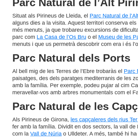
Parc Natural de l’Alt Pir
Situat als Pirineus de Lleida, el
Parc Natural de l’Al
alguns dies a la visita. Aquest territori conserva e
més menuts, ja que trobareu excursions de dificulta
parc com
La Casa de l’Os Bru
o el
Museu de les P
menuts i que us permetrà descobrir com era i és l’of
Parc Natural dels Ports
Al bell mig de les Terres de l’Ebre trobaràs el
Parc 
paisatges, des dels paratges mediterranis de les zo
amb la família. Per exemple, podeu pujar al cim Caro
meravellar-vos amb arbres monumentals com el F
Parc Natural de les Capça
Als Pirineus de Girona,
les capçaleres dels rius Ter
fer amb la família. Dividit en dos sectors, la vall de
com la
Vall de Núria
o Ulldeter. A més, també hi ha 