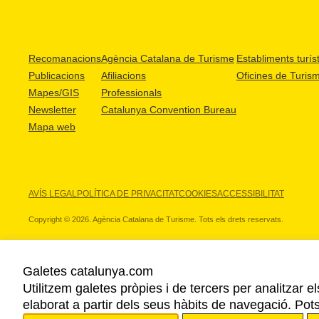
Recomanacions
Agència Catalana de Turisme
Establiments turíst
Publicacions
Afiliacions
Oficines de Turis
Mapes/GIS
Professionals
Newsletter
Catalunya Convention Bureau
Mapa web
AVÍS LEGAL
POLÍTICA DE PRIVACITAT
COOKIES
ACCESSIBILITAT
Copyright © 2026. Agència Catalana de Turisme. Tots els drets reservats.
Galetes catalunya.com
Utilitzem galetes pròpies i de tercers per analitzar e
ELS NOSTRES PARTNERS
elaborat a partir dels seus hàbits de navegació. Pot