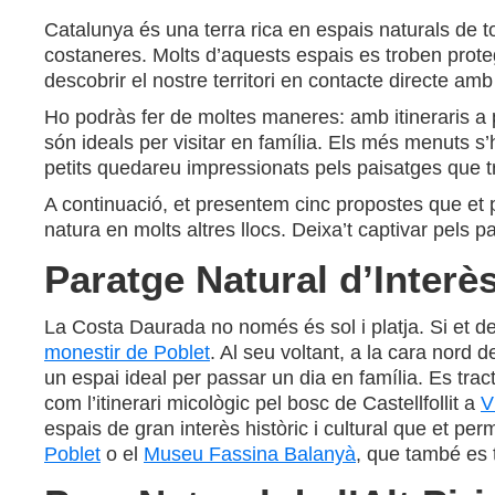
Catalunya és una terra rica en espais naturals de 
costaneres. Molts d’aquests espais es troben proteg
descobrir el nostre territori en contacte directe amb
Ho podràs fer de moltes maneres: amb itineraris a pe
són ideals per visitar en família. Els més menuts s
petits quedareu impressionats pels paisatges que t
A continuació, et presentem cinc propostes que et 
natura en molts altres llocs. Deixa’t captivar pels pa
Paratge Natural d’Interè
La Costa Daurada no només és sol i platja. Si et de
monestir de Poblet
. Al seu voltant, a la cara nord d
un espai ideal per passar un dia en família. Es trac
com l’itinerari micològic pel bosc de Castellfollit a
V
espais de gran interès històric i cultural que et pe
Poblet
o el
Museu Fassina Balanyà
, que també es 