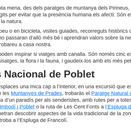
tota mena, des dels paratges de muntanya dels Pirineus, 
its per evitar que la presència humana els afecti. Són e
 la natura.
u o en bicicleta, visites guiades, recorreguts històrics o 
’ho passaran d’allò més bé i aprendran valors sobre la ne
robareu a casa nostra.
poden inspirar si viatges amb canalla. Són només cinc e
isatges, la flora i la fauna, i gaudeix-los amb els més pet
s Nacional de Poblet
splaces una mica cap a l’interior, en una excursió que es
e les
Muntanyes de Prades
, trobaràs el
Paratge Natural 
ta d’un paradís per als senderistes, amb rutes per a totes
imbodí i Poblet
o la ruta de Les Cent Fonts a
l’Espluga d
rmetran descobrir aspectes de la vida tradicional de la z
troba a l’Espluga de Francolí.