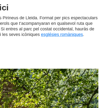
ici
ls Pirineus de Lleida. Format per pics espectaculars
 rierols que t’acompanyaran en qualsevol ruta que
. Si entres al parc pel costat occidental, hauràs de
s i les seves icòniques
esglésies romàniques
.