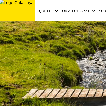
Saltar
al
QUÈ FER
ON ALLOTJAR-SE
SOB
contingut