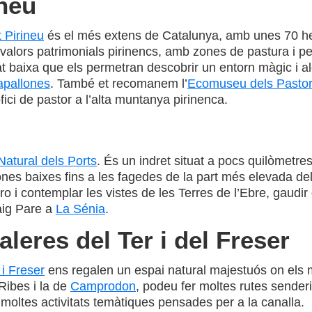
ineu
t Pirineu
és el més extens de Catalunya, amb unes 70 he
ls valors patrimonials pirinencs, amb zones de pastura i pe
t baixa que els permetran descobrir un entorn màgic i alg
apallones
. També et recomanem l’
Ecomuseu dels Pastors
ici de pastor a l’alta muntanya pirinenca.
Natural dels Ports
. És un indret situat a pocs quilòmetre
nes baixes fins a les fagedes de la part més elevada del
 i contemplar les vistes de les Terres de l’Ebre, gaudir d
aig Pare a
La Sénia
.
leres del Ter i del Freser
 i Freser
ens regalen un espai natural majestuós on els mé
 Ribes i la de
Camprodon
, podeu fer moltes rutes senderis
moltes activitats temàtiques pensades per a la canalla.