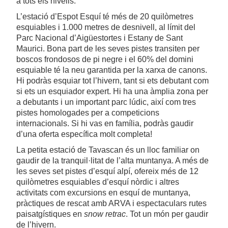
a tots els nivells.
L’estació d’Espot Esquí té més de 20 quilòmetres
esquiables i 1.000 metres de desnivell, al límit del
Parc Nacional d’Aigüestortes i Estany de Sant
Maurici. Bona part de les seves pistes transiten per
boscos frondosos de pi negre i el 60% del domini
esquiable té la neu garantida per la xarxa de canons.
Hi podràs esquiar tot l’hivern, tant si ets debutant com
si ets un esquiador expert. Hi ha una àmplia zona per
a debutants i un important parc lúdic, així com tres
pistes homologades per a competicions
internacionals. Si hi vas en família, podràs gaudir
d’una oferta específica molt completa!
La petita estació de Tavascan és un lloc familiar on
gaudir de la tranquil·litat de l’alta muntanya. A més de
les seves set pistes d’esquí alpí, ofereix més de 12
quilòmetres esquiables d’esquí nòrdic i altres
activitats com excursions en esquí de muntanya,
pràctiques de rescat amb ARVA i espectaculars rutes
paisatgístiques en
snow retrac
. Tot un món per gaudir
de l’hivern.