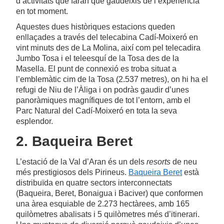
d’activitats que faran que gaudeixis de l’experiència
en tot moment.
Aquestes dues històriques estacions queden
enllaçades a través del telecabina Cadí-Moixeró en
vint minuts des de La Molina, així com pel telecadira
Jumbo Tosa i el teleesquí de la Tosa des de la
Masella. El punt de connexió es troba situat a
l’emblemàtic cim de la Tosa (2.537 metres), on hi ha el
refugi de Niu de l’Àliga i on podràs gaudir d’unes
panoràmiques magnífiques de tot l’entorn, amb el
Parc Natural del Cadí-Moixeró en tota la seva
esplendor.
2. Baqueira Beret
L’estació de la Val d’Aran és un dels
resorts
de neu
més prestigiosos dels Pirineus.
Baqueira Beret
està
distribuïda en quatre sectors interconnectats
(Baqueira, Beret, Bonaigua i Baciver) que conformen
una àrea esquiable de 2.273 hectàrees, amb 165
quilòmetres abalisats i 5 quilòmetres més d’itinerari.