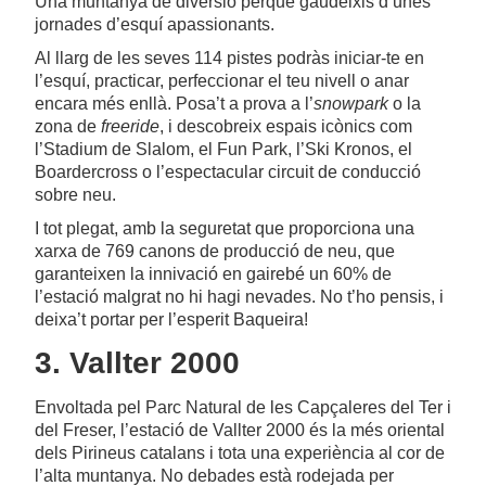
Una muntanya de diversió perquè gaudeixis d’unes
jornades d’esquí apassionants.
Al llarg de les seves 114 pistes podràs iniciar-te en
l’esquí, practicar, perfeccionar el teu nivell o anar
encara més enllà. Posa’t a prova a l’
snowpark
o la
zona de
freeride
, i descobreix espais icònics com
l’Stadium de Slalom, el Fun Park, l’Ski Kronos, el
Boardercross o l’espectacular circuit de conducció
sobre neu.
I tot plegat, amb la seguretat que proporciona una
xarxa de 769 canons de producció de neu, que
garanteixen la innivació en gairebé un 60% de
l’estació malgrat no hi hagi nevades. No t’ho pensis, i
deixa’t portar per l’esperit Baqueira!
3. Vallter 2000
Envoltada pel Parc Natural de les Capçaleres del Ter i
del Freser, l’estació de Vallter 2000 és la més oriental
dels Pirineus catalans i tota una experiència al cor de
l’alta muntanya. No debades està rodejada per