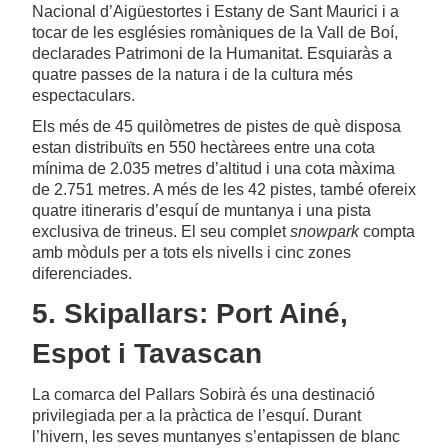
Nacional d’Aigüestortes i Estany de Sant Maurici i a
tocar de les esglésies romàniques de la Vall de Boí,
declarades Patrimoni de la Humanitat. Esquiaràs a
quatre passes de la natura i de la cultura més
espectaculars.
Els més de 45 quilòmetres de pistes de què disposa
estan distribuïts en 550 hectàrees entre una cota
mínima de 2.035 metres d’altitud i una cota màxima
de 2.751 metres. A més de les 42 pistes, també ofereix
quatre itineraris d’esquí de muntanya i una pista
exclusiva de trineus. El seu complet
snowpark
compta
amb mòduls per a tots els nivells i cinc zones
diferenciades.
5. Skipallars: Port Ainé,
Espot i Tavascan
La comarca del Pallars Sobirà és una destinació
privilegiada per a la pràctica de l’esquí. Durant
l’hivern, les seves muntanyes s’entapissen de blanc