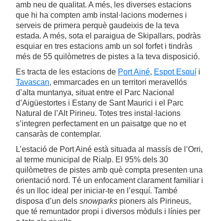
amb neu de qualitat. A més, les diverses estacions
que hi ha compten amb instal·lacions modernes i
serveis de primera perquè gaudeixis de la teva
estada. A més, sota el paraigua de Skipallars, podràs
esquiar en tres estacions amb un sol forfet i tindràs
més de 55 quilòmetres de pistes a la teva disposició.
Es tracta de les estacions de
Port Ainé
,
Espot Esquí
i
Tavascan
, emmarcades en un territori meravellós
d’alta muntanya, situat entre el Parc Nacional
d’Aigüestortes i Estany de Sant Maurici i el Parc
Natural de l’Alt Pirineu. Totes tres instal·lacions
s’integren perfectament en un paisatge que no et
cansaràs de contemplar.
L’estació de Port Ainé està situada al massís de l’Orri,
al terme municipal de Rialp. El 95% dels 30
quilòmetres de pistes amb què compta presenten una
orientació nord. Té un enfocament clarament familiar i
és un lloc ideal per iniciar-te en l’esquí. També
disposa d’un dels
snowparks
pioners als Pirineus,
que té remuntador propi i diversos mòduls i línies per