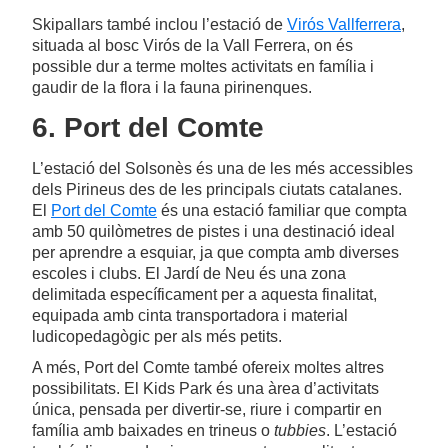
Skipallars també inclou l’estació de
Virós Vallferrera
,
situada al bosc Virós de la Vall Ferrera, on és
possible dur a terme moltes activitats en família i
gaudir de la flora i la fauna pirinenques.
6. Port del Comte
L’estació del Solsonès és una de les més accessibles
dels Pirineus des de les principals ciutats catalanes.
El
Port del Comte
és una estació familiar que compta
amb 50 quilòmetres de pistes i una destinació ideal
per aprendre a esquiar, ja que compta amb diverses
escoles i clubs. El Jardí de Neu és una zona
delimitada específicament per a aquesta finalitat,
equipada amb cinta transportadora i material
ludicopedagògic per als més petits.
A més, Port del Comte també ofereix moltes altres
possibilitats. El Kids Park és una àrea d’activitats
única, pensada per divertir-se, riure i compartir en
família amb baixades en trineus o
tubbies
. L’estació