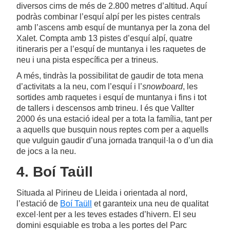
diversos cims de més de 2.800 metres d’altitud. Aquí
podràs combinar l’esquí alpí per les pistes centrals
amb l’ascens amb esquí de muntanya per la zona del
Xalet. Compta amb 13 pistes d’esquí alpí, quatre
itineraris per a l’esquí de muntanya i les raquetes de
neu i una pista específica per a trineus.
A més, tindràs la possibilitat de gaudir de tota mena
d’activitats a la neu, com l’esquí i l’
snowboard
, les
sortides amb raquetes i esquí de muntanya i fins i tot
de tallers i descensos amb trineu. I és que Vallter
2000 és una estació ideal per a tota la família, tant per
a aquells que busquin nous reptes com per a aquells
que vulguin gaudir d’una jornada tranquil·la o d’un dia
de jocs a la neu.
4. Boí Taüll
Situada al Pirineu de Lleida i orientada al nord,
l’estació de
Boí Taüll
et garanteix una neu de qualitat
excel·lent per a les teves estades d’hivern. El seu
domini esquiable es troba a les portes del Parc