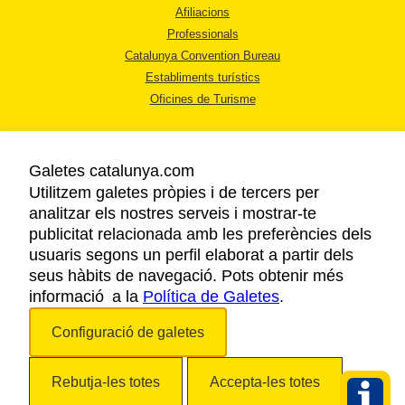
Afiliacions
Professionals
Catalunya Convention Bureau
Establiments turístics
Oficines de Turisme
Galetes catalunya.com
Utilitzem galetes pròpies i de tercers per
analitzar els nostres serveis i mostrar-te
AVÍS LEGAL
publicitat relacionada amb les preferències dels
POLÍTICA DE PRIVACITAT
usuaris segons un perfil elaborat a partir dels
COOKIES
seus hàbits de navegació. Pots obtenir més
informació a la
Política de Galetes
ACCESSIBILITAT
.
Configuració de galetes
Copyright © 2026. Agència Catalana de Turisme. Tots els drets reservats.
Rebutja-les totes
Accepta-les totes