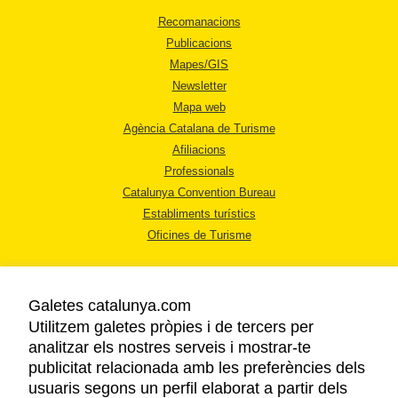
Recomanacions
Publicacions
Mapes/GIS
Newsletter
Mapa web
Agència Catalana de Turisme
Afiliacions
Professionals
Catalunya Convention Bureau
Establiments turístics
Oficines de Turisme
Galetes catalunya.com
Utilitzem galetes pròpies i de tercers per
analitzar els nostres serveis i mostrar-te
AVÍS LEGAL
publicitat relacionada amb les preferències dels
POLÍTICA DE PRIVACITAT
usuaris segons un perfil elaborat a partir dels