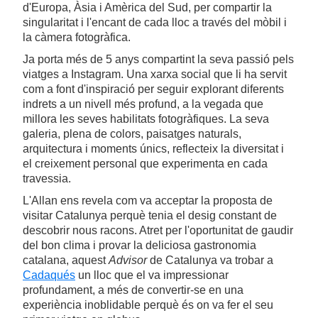
d'Europa, Àsia i Amèrica del Sud, per compartir la
singularitat i l'encant de cada lloc a través del mòbil i
la càmera fotogràfica.
Ja porta més de 5 anys compartint la seva passió pels
viatges a Instagram. Una xarxa social que li ha servit
com a font d'inspiració per seguir explorant diferents
indrets a un nivell més profund, a la vegada que
millora les seves habilitats fotogràfiques. La seva
galeria, plena de colors, paisatges naturals,
arquitectura i moments únics, reflecteix la diversitat i
el creixement personal que experimenta en cada
travessia.
L'Allan ens revela com va acceptar la proposta de
visitar Catalunya perquè tenia el desig constant de
descobrir nous racons. Atret per l'oportunitat de gaudir
del bon clima i provar la deliciosa gastronomia
catalana, aquest
Advisor
de Catalunya va trobar a
Cadaqués
un lloc que el va impressionar
profundament, a més de convertir-se en una
experiència inoblidable perquè és on va fer el seu