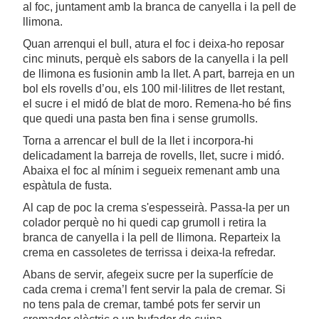
al foc, juntament amb la branca de canyella i la pell de
llimona.
Quan arrenqui el bull, atura el foc i deixa-ho reposar
cinc minuts, perquè els sabors de la canyella i la pell
de llimona es fusionin amb la llet. A part, barreja en un
bol els rovells d’ou, els 100 mil·lilitres de llet restant,
el sucre i el midó de blat de moro. Remena-ho bé fins
que quedi una pasta ben fina i sense grumolls.
Torna a arrencar el bull de la llet i incorpora-hi
delicadament la barreja de rovells, llet, sucre i midó.
Abaixa el foc al mínim i segueix remenant amb una
espàtula de fusta.
Al cap de poc la crema s'espesseirà. Passa-la per un
colador perquè no hi quedi cap grumoll i retira la
branca de canyella i la pell de llimona. Reparteix la
crema en cassoletes de terrissa i deixa-la refredar.
Abans de servir, afegeix sucre per la superfície de
cada crema i crema’l fent servir la pala de cremar. Si
no tens pala de cremar, també pots fer servir un