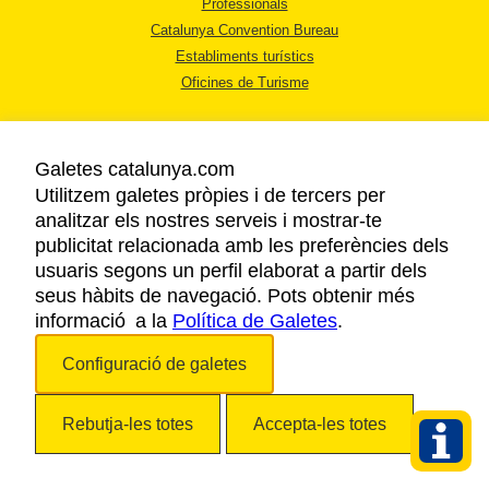
Professionals
Catalunya Convention Bureau
Establiments turístics
Oficines de Turisme
Galetes catalunya.com
Utilitzem galetes pròpies i de tercers per
analitzar els nostres serveis i mostrar-te
AVÍS LEGAL
publicitat relacionada amb les preferències dels
POLÍTICA DE PRIVACITAT
usuaris segons un perfil elaborat a partir dels
COOKIES
seus hàbits de navegació. Pots obtenir més
informació a la
Política de Galetes
ACCESSIBILITAT
.
Configuració de galetes
Copyright © 2026. Agència Catalana de Turisme. Tots els drets reservats.
Rebutja-les totes
Accepta-les totes