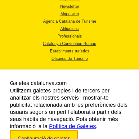
Newsletter
Mapa web
Agència Catalana de Turisme
Afiliacions
Professionals
Catalunya Convention Bureau
Establiments turístics
Oficines de Turisme
Galetes catalunya.com
Utilitzem galetes pròpies i de tercers per
analitzar els nostres serveis i mostrar-te
AVÍS LEGAL
publicitat relacionada amb les preferències dels
POLÍTICA DE PRIVACITAT
usuaris segons un perfil elaborat a partir dels
COOKIES
seus hàbits de navegació. Pots obtenir més
informació a la
Política de Galetes
ACCESSIBILITAT
.
Configuració de galetes