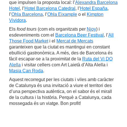
que impulsen la proposta local: l’
Alexandra Barcelona
Hotel
, l’
Hotel Barcelona Catedral
, l’
Hotel España
,
l’
Ohla Barcelona
, l’
Ohla Eixample
o el
Kimpton
Vividora
.
Els
food tours
(com els organitzats per
Njoy
) i
esdeveniments com el
Barcelona Beer Festival
, l’
All
Those Food Market
i el
Mercat de Mercats
garanteixen que la ciutat es mantingui en constant
ebullició gastronòmica. A més, des de Barcelona és
fàcil escapar-se a la proximitat de la
Ruta del Vi DO
Alella
i visitar cellers com Art Laietà d’Alta Alella i
Masia Can Roda
.
Aquest recorregut per les ciutats i viles amb caràcter
de Catalunya és una invitació a viure el territori des
d’una perspectiva autèntica, on el sabor és el mirall
de la cultura i la història. Perquè a Catalunya, cada
mossegada és un viatge. Bon profit!