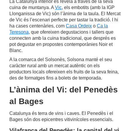
La Catalunya interior es revela a través de la seva
cuina de muntanya. A
Vic
, els embotits (amb la IGP
Llonganissa de Vic) són l’ànima de la taula. El Mercat
de Vic és l’escenari perfecte per tastar la tradició. I hi
ha cases centenàries, com
Casa Ordeix
o
Ca la
Teresona
, que ofereixen degustacions i tallers que
connecten amb la cuina tradicional, que després es
pot degustar en propostes contemporànies Noir et
Blanc.
A la comarca del Solsonès, Solsona manté el seu
caràcter rural amb un mercat autèntic on els
productors locals ofereixen els fruits de la seva feina,
des de formatges fins a bolets de temporada.
L’ànima del Vi: del Penedès
al Bages
Catalunya és terra de vins i caves. El Penedès i el
Bages són dos epicentres vitivinícoles essencials.
Vilafranca del Penedès: la capital del vi