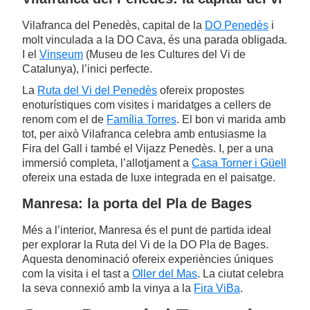
Vilafranca del Penedès, capital de la
DO Penedès
i
molt vinculada a la DO Cava, és una parada obligada.
I el
Vinseum
(Museu de les Cultures del Vi de
Catalunya), l’inici perfecte.
La
Ruta del Vi del Penedès
ofereix propostes
enoturístiques com visites i maridatges a cellers de
renom com el de
Família Torres
. El bon vi marida amb
tot, per això Vilafranca celebra amb entusiasme la
Fira del Gall i també el Vijazz Penedès. I, per a una
immersió completa, l’allotjament a
Casa Torner i Güell
ofereix una estada de luxe integrada en el paisatge.
Manresa: la porta del Pla de Bages
Més a l’interior, Manresa és el punt de partida ideal
per explorar la Ruta del Vi de la DO Pla de Bages.
Aquesta denominació ofereix experiències úniques
com la visita i el tast a
Oller del Mas
. La ciutat celebra
la seva connexió amb la vinya a la
Fira ViBa
.