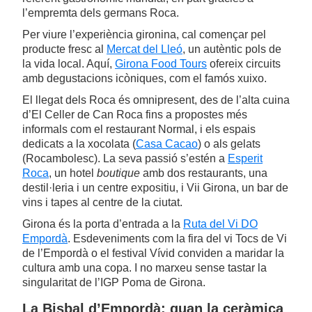
l’empremta dels germans Roca.
Per viure l’experiència gironina, cal començar pel
producte fresc al
Mercat del Lleó
, un autèntic pols de
la vida local. Aquí,
Girona Food Tours
ofereix circuits
amb degustacions icòniques, com el famós xuixo.
El llegat dels Roca és omnipresent, des de l’alta cuina
d’El Celler de Can Roca fins a propostes més
informals com el restaurant Normal, i els espais
dedicats a la xocolata (
Casa Cacao
) o als gelats
(Rocambolesc). La seva passió s’estén a
Esperit
Roca
, un hotel
boutique
amb dos restaurants, una
destil·leria i un centre expositiu, i Vii Girona, un bar de
vins i tapes al centre de la ciutat.
Girona és la porta d’entrada a la
Ruta del Vi DO
Empordà
. Esdeveniments com la fira del vi Tocs de Vi
de l’Empordà o el festival Vívid conviden a maridar la
cultura amb una copa. I no marxeu sense tastar la
singularitat de l’IGP Poma de Girona.
La Bisbal d’Empordà: quan la ceràmica