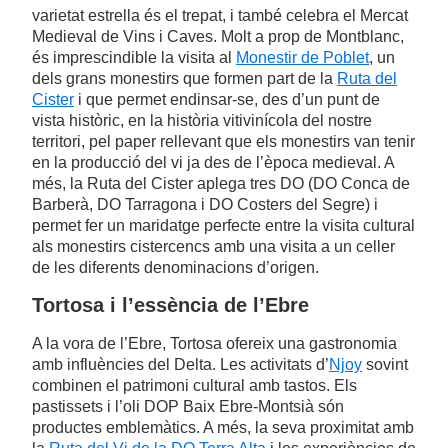
varietat estrella és el trepat, i també celebra el Mercat
Medieval de Vins i Caves. Molt a prop de Montblanc,
és imprescindible la visita al
Monestir de Poblet
, un
dels grans monestirs que formen part de la
Ruta del
Cister
i que permet endinsar-se, des d’un punt de
vista històric, en la història vitivinícola del nostre
territori, pel paper rellevant que els monestirs van tenir
en la producció del vi ja des de l’època medieval. A
més, la Ruta del Cister aplega tres DO (DO Conca de
Barberà, DO Tarragona i DO Costers del Segre) i
permet fer un maridatge perfecte entre la visita cultural
als monestirs cistercencs amb una visita a un celler
de les diferents denominacions d’origen.
Tortosa i l’essència de l’Ebre
A la vora de l’Ebre, Tortosa ofereix una gastronomia
amb influències del Delta. Les activitats d’
Njoy
sovint
combinen el patrimoni cultural amb tastos. Els
pastissets i l’oli DOP Baix Ebre-Montsià són
productes emblemàtics. A més, la seva proximitat amb