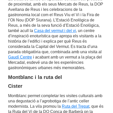
de proximitat, amb els seus Mercats de Reus, la DOP
Avellana de Reus i les celebracions de la
gastronomia local com el Reus Viu el Vi i la Fira de
l’Oli Nou (DOP Siurana). L’Estació Enològica de
Reus, a més de la seva funció d’Estació Enològica,
també acull la
Casa del vermut i del vi
, un centre
d’inspiració enoturística que apropa els visitants a la
història de l’edifici i explica per què Reus és
considerada la Capital del Vermut. Es tracta d’una
parada obligatòria que, combinada amb una visita al
Gaudí Centre
i acabant amb un vermut a la plaça del
Mercadal, esdevé una de les experiències
gastronòmiques urbanes més memorables.
Montblanc i la ruta del
Cister
Montblanc permet completar les visites culturals amb
una degustació a l’agrobotiga de l’antic celler
modernista. La vila promou la
Ruta del Trepat
, que és
la Ruta del Vi de la DO Conca de Barberà on la