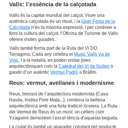
Valls: l’essència de la calçotada
Valls és la capital mundial del calçot. Viure una
autèntica calçotada és un ritual, i la
Gran Festa de la
Calçotada
n’és la màxima expressió. I per conèixer a
fons la cultura del calçot, l’Oficina de Turisme de Valls
ofereix visites guiades.
Valls també forma part de la Ruta del Vi DO
Tarragona. Cada any celebra el
Music Valls Va de
Vins
. I a la rodalia, es poden visitar joies
arquitectòniques com la
Catedral del Vi de Nulles
o
gaudir d’un autèntic
Vermut Padró
a Bràfim.
Reus: vermut, avellanes i modernisme
Reus, bressol de l’arquitectura modernista (Casa
Navàs, Institut Pere Mata...), combina la bellesa
arquitectònica amb una forta tradició licorera. La Ruta
del Vermut de Reus és un
must
, on cellers com
Yzaguirre demostren l’excel·lència d’aquesta beguda.
La ciutat és també un aparador constant del producte