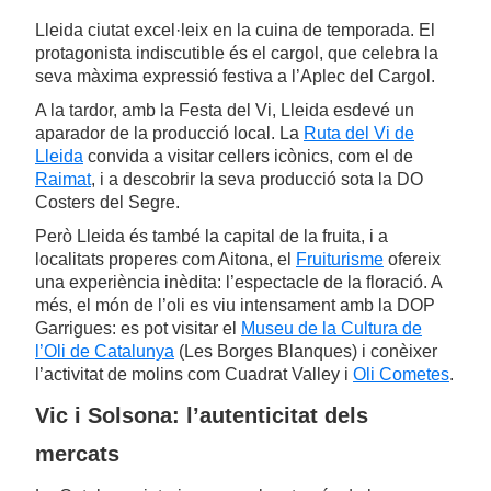
Lleida ciutat excel·leix en la cuina de temporada. El
protagonista indiscutible és el cargol, que celebra la
seva màxima expressió festiva a l’Aplec del Cargol.
A la tardor, amb la Festa del Vi, Lleida esdevé un
aparador de la producció local. La
Ruta del Vi de
Lleida
convida a visitar cellers icònics, com el de
Raimat
, i a descobrir la seva producció sota la DO
Costers del Segre.
Però Lleida és també la capital de la fruita, i a
localitats properes com Aitona, el
Fruiturisme
ofereix
una experiència inèdita: l’espectacle de la floració. A
més, el món de l’oli es viu intensament amb la DOP
Garrigues: es pot visitar el
Museu de la Cultura de
l’Oli de Catalunya
(Les Borges Blanques) i conèixer
l’activitat de molins com Cuadrat Valley i
Oli Cometes
.
Vic i Solsona: l’autenticitat dels
mercats