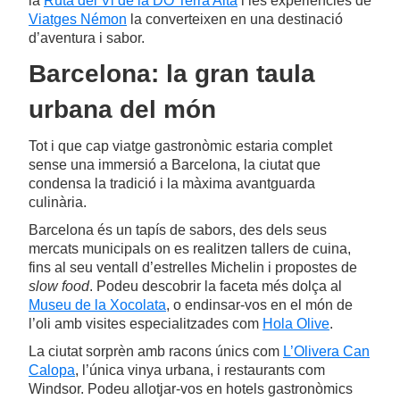
la
Ruta del Vi de la DO Terra Alta
i les experiències de
Viatges Némon
la converteixen en una destinació
d’aventura i sabor.
Barcelona: la gran taula
urbana del món
Tot i que cap viatge gastronòmic estaria complet
sense una immersió a Barcelona, la ciutat que
condensa la tradició i la màxima avantguarda
culinària.
Barcelona és un tapís de sabors, des dels seus
mercats municipals on es realitzen tallers de cuina,
fins al seu ventall d’estrelles Michelin i propostes de
slow food
. Podeu descobrir la faceta més dolça al
Museu de la Xocolata
, o endinsar-vos en el món de
l’oli amb visites especialitzades com
Hola Olive
.
La ciutat sorprèn amb racons únics com
L’Olivera Can
Calopa
, l’única vinya urbana, i restaurants com
Windsor. Podeu allotjar-vos en hotels gastronòmics