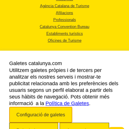
Agència Catalana de Turisme
Afiliacions
Professionals
Catalunya Convention Bureau
Establiments turístics
Oficines de Turisme
Galetes catalunya.com
Utilitzem galetes pròpies i de tercers per
analitzar els nostres serveis i mostrar-te
AVÍS LEGAL
publicitat relacionada amb les preferències dels
POLÍTICA DE PRIVACITAT
usuaris segons un perfil elaborat a partir dels
COOKIES
seus hàbits de navegació. Pots obtenir més
informació a la
Política de Galetes
ACCESSIBILITAT
.
Configuració de galetes
Copyright © 2026. Agència Catalana de Turisme. Tots els drets reservats.