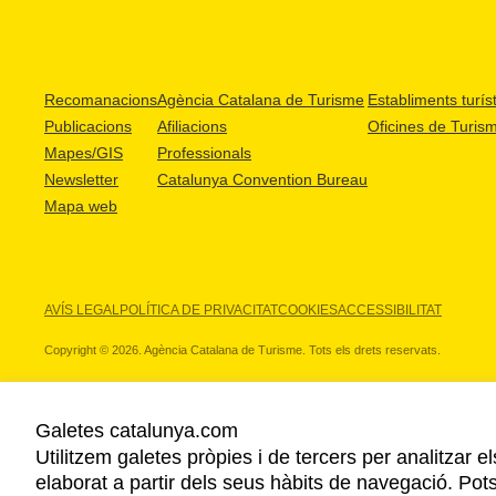
Recomanacions
Agència Catalana de Turisme
Establiments turíst
Publicacions
Afiliacions
Oficines de Turis
Mapes/GIS
Professionals
Newsletter
Catalunya Convention Bureau
Mapa web
AVÍS LEGAL
POLÍTICA DE PRIVACITAT
COOKIES
ACCESSIBILITAT
Copyright © 2026. Agència Catalana de Turisme. Tots els drets reservats.
Galetes catalunya.com
Utilitzem galetes pròpies i de tercers per analitzar e
ELS NOSTRES PARTNERS
elaborat a partir dels seus hàbits de navegació. Pot