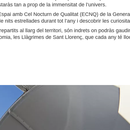
taràs tan a prop de la immensitat de l’univers.
Espai amb Cel Nocturn de Qualitat (ECNQ) de la Generali
ts estrellades durant tot l’any i descobrir les curiositat
epartits al llarg del territori, són indrets on podràs gaudi
omia, les Llàgrimes de Sant Llorenç, que cada any té llo