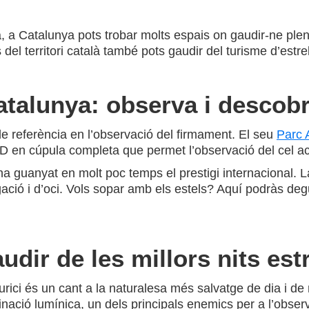
a, a Catalunya pots trobar molts espais on gaudir-ne ple
del territori català també pots gaudir del turisme d’estrel
talunya: observa i descobr
de referència en l’observació del firmament. El seu
Parc 
 3D en cúpula completa que permet l’observació del cel ac
ha guanyat en molt poc temps el prestigi internacional. La
ació i d’oci. Vols sopar amb els estels? Aquí podràs degu
dir de les millors nits est
ici és un cant a la naturalesa més salvatge de dia i de n
minació lumínica, un dels principals enemics per a l’obse