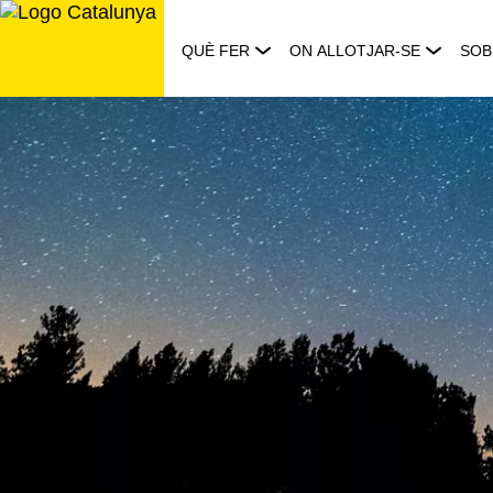
Saltar
al
QUÈ FER
ON ALLOTJAR-SE
SOB
contingut