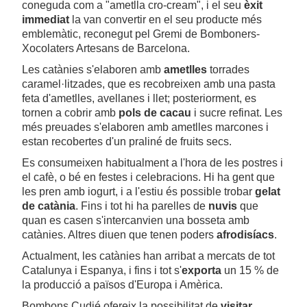
coneguda com a "ametlla cro-cream", i el seu
èxit
immediat
la van convertir en el seu producte més
emblemàtic, reconegut pel Gremi de Bomboners-
Xocolaters Artesans de Barcelona.
Les catànies s'elaboren amb
ametlles
torrades
caramel·litzades, que es recobreixen amb una pasta
feta d'ametlles, avellanes i llet; posteriorment, es
tornen a cobrir amb
pols de cacau
i sucre refinat. Les
més preuades s'elaboren amb ametlles marcones i
estan recobertes d'un praliné de fruits secs.
Es consumeixen habitualment a l'hora de les postres i
el cafè, o bé en festes i celebracions. Hi ha gent que
les pren amb iogurt, i a l'estiu és possible trobar
gelat
de catània
. Fins i tot hi ha parelles de
nuvis
que
quan es casen s'intercanvien una bosseta amb
catànies. Altres diuen que tenen poders
afrodisíacs
.
Actualment, les catànies han arribat a mercats de tot
Catalunya i Espanya, i fins i tot s'
exporta
un 15 % de
la producció a països d'Europa i Amèrica.
Bombons Cudié ofereix la possibilitat de
visitar