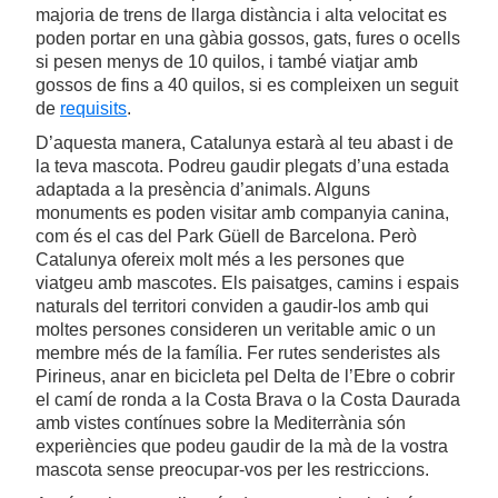
majoria de trens de llarga distància i alta velocitat es
poden portar en una gàbia gossos, gats, fures o ocells
si pesen menys de 10 quilos, i també viatjar amb
gossos de fins a 40 quilos, si es compleixen un seguit
de
requisits
.
D’aquesta manera, Catalunya estarà al teu abast i de
la teva mascota. Podreu gaudir plegats d’una estada
adaptada a la presència d’animals. Alguns
monuments es poden visitar amb companyia canina,
com és el cas del Park Güell de Barcelona. Però
Catalunya ofereix molt més a les persones que
viatgeu amb mascotes. Els paisatges, camins i espais
naturals del territori conviden a gaudir-los amb qui
moltes persones consideren un veritable amic o un
membre més de la família. Fer rutes senderistes als
Pirineus, anar en bicicleta pel Delta de l’Ebre o cobrir
el camí de ronda a la Costa Brava o la Costa Daurada
amb vistes contínues sobre la Mediterrània són
experiències que podeu gaudir de la mà de la vostra
mascota sense preocupar-vos per les restriccions.