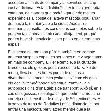
accepten animals de companyia, sovint sense cap
cost addicional. Estan distribuïts per tota la geografia
catalana, de manera que podràs gaudir de moltes
experiències al costat de la teva mascota, sigui arran
de mar, a la muntanya o a la ciutat. Això sí, es
recomana consultar les condicions concretes sobre la
presència d’animals amb cada allotjament, perquè
poden haver-hi restriccions per pes o en determinats
espais.
El sistema de transport públic també té en compte
aquesta simpatia cap a les persones que viatgen amb
animals de companyia. Per exemple, a la ciutat de
Barcelona, els gossos poden accedir a la xarxa de
metro, llevat de les hores punta de dilluns a
divendres. Les races més petites, així com els gats i
els ocells, també poden accedir al tramvia i als
autobusos dins d’una gàbia de transport. Això sí, en el
cas dels gossos, és obligatori que portin morrió i una
corretja no extensible de menys de 50 centímetres. A
la xarxa de trens de Rodalies i mitja distància, hi pot
entrar una mascota per viatger; mentre que a la