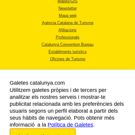
Mapes/GIS
Newsletter
Mapa web
Agència Catalana de Turisme
Afiliacions
Professionals
Catalunya Convention Bureau
Establiments turístics
Oficines de Turisme
Galetes catalunya.com
Utilitzem galetes pròpies i de tercers per
analitzar els nostres serveis i mostrar-te
AVÍS LEGAL
publicitat relacionada amb les preferències dels
POLÍTICA DE PRIVACITAT
usuaris segons un perfil elaborat a partir dels
COOKIES
seus hàbits de navegació. Pots obtenir més
informació a la
Política de Galetes
ACCESSIBILITAT
.