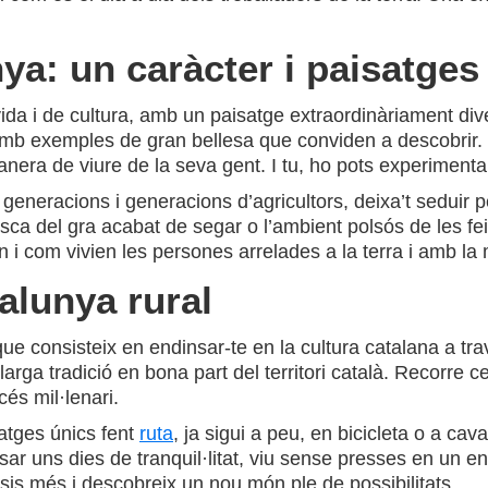
nya: un caràcter i paisatges
ida i de cultura, amb un paisatge extraordinàriament dive
 amb exemples de gran bellesa que conviden a descobrir. L
manera de viure de la seva gent. I tu, ho pots experiment
neracions i generacions d’agricultors, deixa’t seduir pe
esca del gra acabat de segar o l’ambient polsós de les fe
n i com vivien les persones arrelades a la terra i amb la 
alunya rural
que consisteix en endinsar-te en la cultura catalana a trav
rga tradició en bona part del territori català. Recorre cel
cés mil·lenari.
atges únics fent
ruta
, ja sigui a peu, en bicicleta o a caval
r uns dies de tranquil·litat, viu sense presses en un ento
sis més i descobreix un nou món ple de possibilitats.