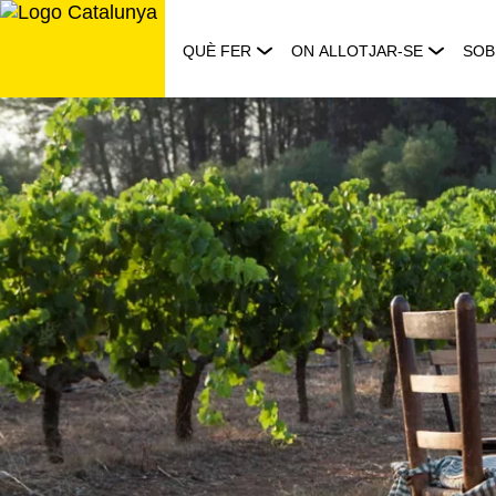
Saltar
al
QUÈ FER
ON ALLOTJAR-SE
SOB
contingut