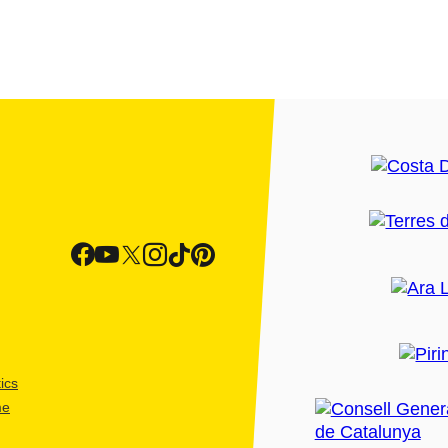
ics
me