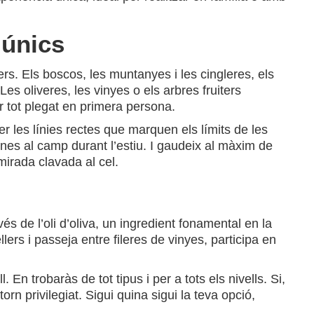
 únics
rs. Els boscos, les muntanyes i les cingleres, els
es oliveres, les vinyes o els arbres fruiters
ar tot plegat en primera persona.
r les línies rectes que marquen els límits de les
ines al camp durant l’estiu. I gaudeix al màxim de
mirada clavada al cel.
és de l’oli d’oliva, un ingredient fonamental en la
lers i passeja entre fileres de vinyes, participa en
l. En trobaràs de tot tipus i per a tots els nivells. Si,
rn privilegiat. Sigui quina sigui la teva opció,