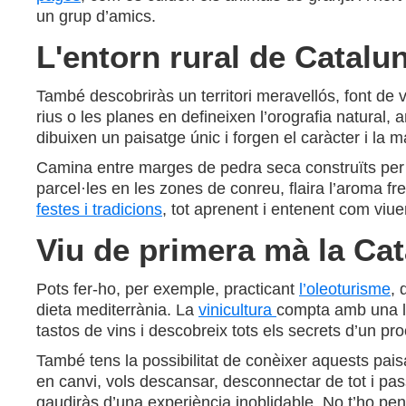
un grup d’amics.
L'entorn rural de Catalu
També descobriràs un territori meravellós, font de v
rius o les planes en defineixen l’orografia natural,
dibuixen un paisatge únic i forgen el caràcter i la 
Camina entre marges de pedra seca construïts per ge
parcel·les en les zones de conreu, flaira l’aroma fr
festes i tradicions
, tot aprenent i entenent com viue
Viu de primera mà la Cat
Pots fer-ho, per exemple, practicant
l’oleoturisme
, 
dieta mediterrània. La
vinicultura
compta amb una lla
tastos de vins i descobreix tots els secrets d’un pro
També tens la possibilitat de conèixer aquests pais
en canvi, vols descansar, desconnectar de tot i passa
gaudiràs d’una experiència inoblidable. No t’ho pen