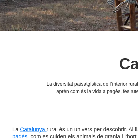
Ca
La diversitat paisatgística de l’interior rur
aprèn com és la vida a pagès, fes rutes
La
Catalunya
rural és un univers per descobrir. Al 
pagès
, com es cuiden els animals de granja i l’hort