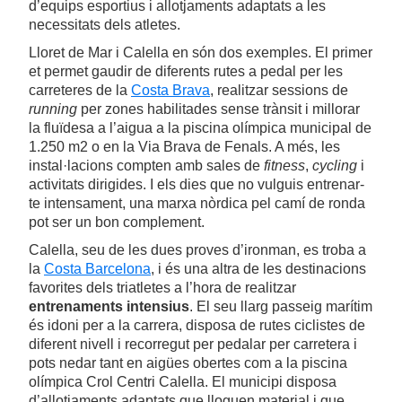
d’equips esportius i allotjaments adaptats a les
necessitats dels atletes.
Lloret de Mar i Calella en són dos exemples. El primer
et permet gaudir de diferents rutes a pedal per les
carreteres de la
Costa Brava
, realitzar sessions de
running
per zones habilitades sense trànsit i millorar
la fluïdesa a l’aigua a la piscina olímpica municipal de
1.250 m2 o en la Via Brava de Fenals. A més, les
instal·lacions compten amb sales de
fitness
,
cycling
i
activitats dirigides. I els dies que no vulguis entrenar-
te intensament, una marxa nòrdica pel camí de ronda
pot ser un bon complement.
Calella, seu de les dues proves d’ironman, es troba a
la
Costa Barcelona
, i és una altra de les destinacions
favorites dels triatletes a l’hora de realitzar
entrenaments intensius
. El seu llarg passeig marítim
és idoni per a la carrera, disposa de rutes ciclistes de
diferent nivell i recorregut per pedalar per carretera i
pots nedar tant en aigües obertes com a la piscina
olímpica Crol Centri Calella. El municipi disposa
d’allotjaments adaptats que lloguen material i que