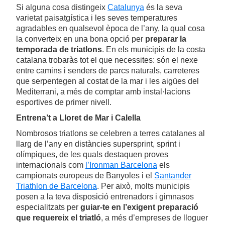
Si alguna cosa distingeix
Catalunya
és la seva
varietat paisatgística i les seves temperatures
agradables en qualsevol època de l’any, la qual cosa
la converteix en una bona opció per
preparar la
temporada de triatlons
. En els municipis de la costa
catalana trobaràs tot el que necessites: són el nexe
entre camins i senders de parcs naturals, carreteres
que serpentegen al costat de la mar i les aigües del
Mediterrani, a més de comptar amb instal·lacions
esportives de primer nivell.
Entrena’t a Lloret de Mar i Calella
Nombrosos triatlons se celebren a terres catalanes al
llarg de l’any en distàncies supersprint, sprint i
olímpiques, de les quals destaquen proves
internacionals com
l’Ironman Barcelona
els
campionats europeus de Banyoles i el
Santander
Triathlon de Barcelona
. Per això, molts municipis
posen a la teva disposició entrenadors i gimnasos
especialitzats per
guiar-te en l’exigent preparació
que requereix el triatló
, a més d’empreses de lloguer