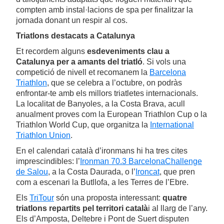
compten amb instal·lacions de spa per finalitzar la
jornada donant un respir al cos.
Triatlons destacats a Catalunya
Et recordem alguns
esdeveniments clau a
Catalunya per a amants del triatló
. Si vols una
competició de nivell et recomanem la
Barcelona
Triathlon
, que se celebra a l’octubre, on podràs
enfrontar-te amb els millors triatletes internacionals.
La localitat de Banyoles, a la Costa Brava, acull
anualment proves com la European Triathlon Cup o la
Triathlon World Cup, que organitza la
International
Triathlon Union
.
En el calendari català d’ironmans hi ha tres cites
imprescindibles: l’
Ironman 70.3 BarcelonaChallenge
de Salou
, a la Costa Daurada, o l’
Ironcat
, que pren
com a escenari la Butllofa, a les Terres de l’Ebre.
Els
TriTour
són una proposta interessant:
quatre
triatlons repartits pel territori català
i al llarg de l’any.
Els d’Amposta, Deltebre i Pont de Suert disputen