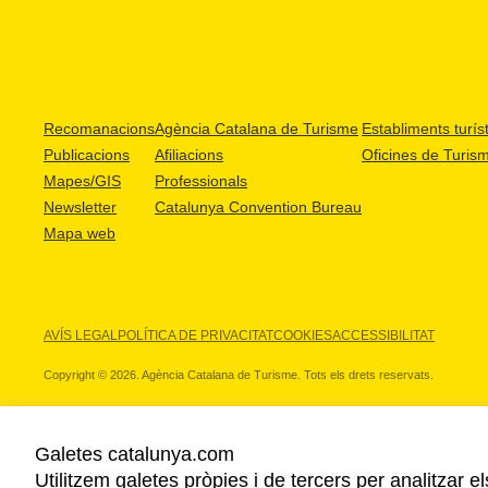
Recomanacions
Agència Catalana de Turisme
Establiments turíst
Publicacions
Afiliacions
Oficines de Turis
Mapes/GIS
Professionals
Newsletter
Catalunya Convention Bureau
Mapa web
AVÍS LEGAL
POLÍTICA DE PRIVACITAT
COOKIES
ACCESSIBILITAT
Copyright © 2026. Agència Catalana de Turisme. Tots els drets reservats.
Galetes catalunya.com
Utilitzem galetes pròpies i de tercers per analitzar e