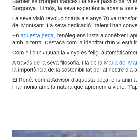
Barbier és d'origen francès i la seva passió pel v
Borgonya i Limós, la seva experiència abasta tots els
La seva visió revolucionària als anys 70 va transfo
del Montsant. La seva dedicació i talent l'han conve
En
aquesta peça
, l'enòleg ens insta a conèixer i a
amb la terra. Destaca com la identitat d'un vi està 
Com ell diu: «Quan la vinya és feliç, automàticament
A través de la seva filosofia, i la de la
Maria del Ma
la importància de la sostenibilitat per al nostre d
El René, com a
Advisor
d'aquesta peça, ens anima a
l'harmonia amb la natura que aprenem a viure. T'a