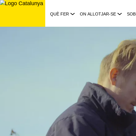
Saltar
al
QUÈ FER
ON ALLOTJAR-SE
SOB
contingut