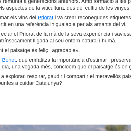
i es remunta a generacions anteriors. Amb formació a les
 aspectes de la viticultura, des del cultiu de les vinyes 
rmar els vins del
Priorat
i va crear reconegudes etiquete
rtit en una referència inigualable per als amants del vi.
preciar el Priorat de la mà de la seva experiència i savies
intrínsecament lligada al seu entorn natural i humà.
 el paisatge és feliç i agradable».
r Bonet
, que emfatitza la importància d'estimar i preservar
ia a dia, una vegada més, concloem que el paisatge és en 
 explorar, respirar, gaudir i compartir el meravellós pa
puntes a cuidar Catalunya?