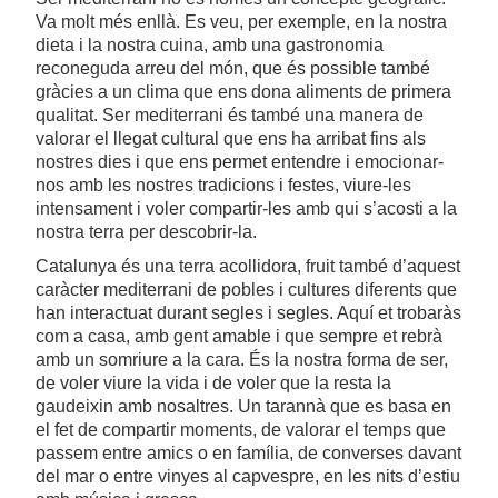
Va molt més enllà. Es veu, per exemple, en la nostra
dieta i la nostra cuina, amb una gastronomia
reconeguda arreu del món, que és possible també
gràcies a un clima que ens dona aliments de primera
qualitat. Ser mediterrani és també una manera de
valorar el llegat cultural que ens ha arribat fins als
nostres dies i que ens permet entendre i emocionar-
nos amb les nostres tradicions i festes, viure-les
intensament i voler compartir-les amb qui s’acosti a la
nostra terra per descobrir-la.
Catalunya és una terra acollidora, fruit també d’aquest
caràcter mediterrani de pobles i cultures diferents que
han interactuat durant segles i segles. Aquí et trobaràs
com a casa, amb gent amable i que sempre et rebrà
amb un somriure a la cara. És la nostra forma de ser,
de voler viure la vida i de voler que la resta la
gaudeixin amb nosaltres. Un tarannà que es basa en
el fet de compartir moments, de valorar el temps que
passem entre amics o en família, de converses davant
del mar o entre vinyes al capvespre, en les nits d’estiu