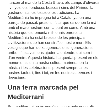
llancen al mar de la Costa Brava, els camps d’oliveres
i vinyes, els frondosos boscos i cims del Pirineu; la
gastronomia, les festes o les tradicions. La
Mediterrània ho impregna tot a Catalunya, en una
barreja de passat, present i futur que es donen la mà
amb el mare nostrum com a punt en comú. Amb una
història que es remunta mil·lennis enrere, la
Mediterrània ha estat bressol de les principals
civilitzacions que han construït el nostre món. Els
vestigis que han deixat generacions i generacions
arriben fins avui i ens ajuden a entendre qui som i
d’on venim. Aquesta història ha quedat present en els
monuments, en la nostra cultura marinera, en la
música i les celebracions, present sempre a les
nostres taules i, fins i tot, en les nostres creences i
devocions.
Una terra marcada pel
Mediterrani
Ser mediterrani no és només un concepte geogràfic.