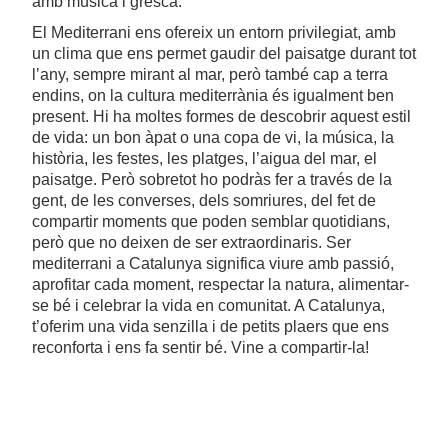
amb música i gresca.
El Mediterrani ens ofereix un entorn privilegiat, amb
un clima que ens permet gaudir del paisatge durant tot
l’any, sempre mirant al mar, però també cap a terra
endins, on la cultura mediterrània és igualment ben
present. Hi ha moltes formes de descobrir aquest estil
de vida: un bon àpat o una copa de vi, la música, la
història, les festes, les platges, l’aigua del mar, el
paisatge. Però sobretot ho podràs fer a través de la
gent, de les converses, dels somriures, del fet de
compartir moments que poden semblar quotidians,
però que no deixen de ser extraordinaris. Ser
mediterrani a Catalunya significa viure amb passió,
aprofitar cada moment, respectar la natura, alimentar-
se bé i celebrar la vida en comunitat. A Catalunya,
t’oferim una vida senzilla i de petits plaers que ens
reconforta i ens fa sentir bé. Vine a compartir-la!