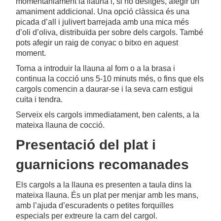
momentàniament la llauna i, si ho desitges, afegir un
amaniment addicional. Una opció clàssica és una
picada d’all i julivert barrejada amb una mica més
d’oli d’oliva, distribuïda per sobre dels cargols. També
pots afegir un raig de conyac o bitxo en aquest
moment.
Torna a introduir la llauna al forn o a la brasa i
continua la cocció uns 5-10 minuts més, o fins que els
cargols comencin a daurar-se i la seva carn estigui
cuita i tendra.
Serveix els cargols immediatament, ben calents, a la
mateixa llauna de cocció.
Presentació del plat i
guarnicions recomanades
Els cargols a la llauna es presenten a taula dins la
mateixa llauna. És un plat per menjar amb les mans,
amb l’ajuda d’escuradents o petites forquilles
especials per extreure la carn del cargol.