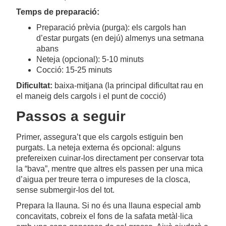
Temps de preparació:
Preparació prèvia (purga): els cargols han
d’estar purgats (en dejú) almenys una setmana
abans
Neteja (opcional): 5-10 minuts
Cocció: 15-25 minuts
Dificultat:
baixa-mitjana (la principal dificultat rau en
el maneig dels cargols i el punt de cocció)
Passos a seguir
Primer, assegura’t que els cargols estiguin ben
purgats. La neteja externa és opcional: alguns
prefereixen cuinar-los directament per conservar tota
la “bava”, mentre que altres els passen per una mica
d’aigua per treure terra o impureses de la closca,
sense submergir-los del tot.
Prepara la llauna. Si no és una llauna especial amb
concavitats, cobreix el fons de la safata metàl·lica