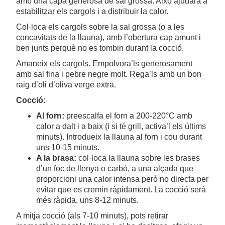
amb una capa generosa de sal grossa. Això ajudarà a
estabilitzar els cargols i a distribuir la calor.
Col·loca els cargols sobre la sal grossa (o a les
concavitats de la llauna), amb l’obertura cap amunt i
ben junts perquè no es tombin durant la cocció.
Amaneix els cargols. Empolvora’ls generosament
amb sal fina i pebre negre molt. Rega’ls amb un bon
raig d’oli d’oliva verge extra.
Cocció:
Al forn:
preescalfa el forn a 200-220°C amb
calor a dalt i a baix (i si té grill, activa’l els últims
minuts). Introdueix la llauna al forn i cou durant
uns 10-15 minuts.
A la brasa:
col·loca la llauna sobre les brases
d’un foc de llenya o carbó, a una alçada que
proporcioni una calor intensa però no directa per
evitar que es cremin ràpidament. La cocció serà
més ràpida, uns 8-12 minuts.
A mitja cocció (als 7-10 minuts), pots retirar