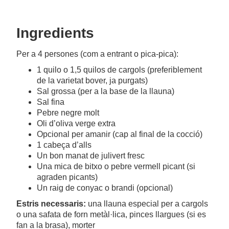
Ingredients
Per a 4 persones (com a entrant o pica-pica):
1 quilo o 1,5 quilos de cargols (preferiblement
de la varietat bover, ja purgats)
Sal grossa (per a la base de la llauna)
Sal fina
Pebre negre molt
Oli d’oliva verge extra
Opcional per amanir (cap al final de la cocció)
1 cabeça d’alls
Un bon manat de julivert fresc
Una mica de bitxo o pebre vermell picant (si
agraden picants)
Un raig de conyac o brandi (opcional)
Estris necessaris:
una llauna especial per a cargols
o una safata de forn metàl·lica, pinces llargues (si es
fan a la brasa), morter