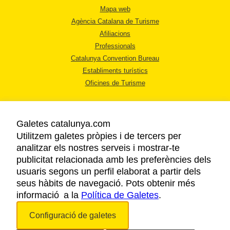
Mapa web
Agència Catalana de Turisme
Afiliacions
Professionals
Catalunya Convention Bureau
Establiments turístics
Oficines de Turisme
Galetes catalunya.com
Utilitzem galetes pròpies i de tercers per
analitzar els nostres serveis i mostrar-te
AVÍS LEGAL
publicitat relacionada amb les preferències dels
POLÍTICA DE PRIVACITAT
usuaris segons un perfil elaborat a partir dels
COOKIES
seus hàbits de navegació. Pots obtenir més
informació a la
Política de Galetes
ACCESSIBILITAT
.
Configuració de galetes
Copyright © 2026. Agència Catalana de Turisme. Tots els drets reservats.