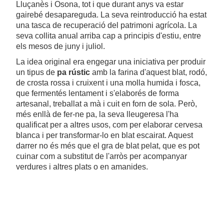
Lluçanès i Osona, tot i que durant anys va estar
gairebé desapareguda. La seva reintroducció ha estat
una tasca de recuperació del patrimoni agrícola. La
seva collita anual arriba cap a principis d'estiu, entre
els mesos de juny i juliol.
La idea original era engegar una iniciativa per produir
un tipus de
pa rústic
amb la farina d'aquest blat, rodó,
de crosta rossa i cruixent i una molla humida i fosca,
que fermentés lentament i s'elaborés de forma
artesanal, treballat a mà i cuit en forn de sola. Però,
més enllà de fer-ne pa, la seva lleugeresa l'ha
qualificat per a altres usos, com per elaborar cervesa
blanca i per transformar-lo en blat escairat. Aquest
darrer no és més que el gra de blat pelat, que es pot
cuinar com a substitut de l'arròs per acompanyar
verdures i altres plats o en amanides.