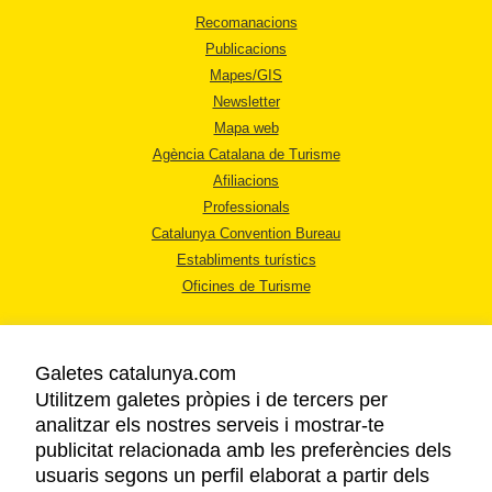
Recomanacions
Publicacions
Mapes/GIS
Newsletter
Mapa web
Agència Catalana de Turisme
Afiliacions
Professionals
Catalunya Convention Bureau
Establiments turístics
Oficines de Turisme
Galetes catalunya.com
Utilitzem galetes pròpies i de tercers per
analitzar els nostres serveis i mostrar-te
AVÍS LEGAL
publicitat relacionada amb les preferències dels
POLÍTICA DE PRIVACITAT
usuaris segons un perfil elaborat a partir dels