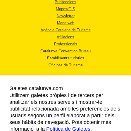
Publicacions
Mapes/GIS
Newsletter
Mapa web
Agència Catalana de Turisme
Afiliacions
Professionals
Catalunya Convention Bureau
Establiments turístics
Oficines de Turisme
Galetes catalunya.com
Utilitzem galetes pròpies i de tercers per
analitzar els nostres serveis i mostrar-te
AVÍS LEGAL
publicitat relacionada amb les preferències dels
POLÍTICA DE PRIVACITAT
usuaris segons un perfil elaborat a partir dels
COOKIES
seus hàbits de navegació. Pots obtenir més
informació a la
Política de Galetes
ACCESSIBILITAT
.