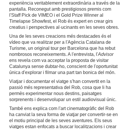
experiència veritablement extraordinària a través de la
pantalla. Reconegut amb prestigiosos premis com
l'Staff Pick de VIMEO i el Gold Prize Winner al
Timelapse Showfest, el Rob és expert en crear girs
creatius i perspectives al·ucinants en les seves obres.
Una de les seves creacions més destacades és el
vídeo que va realitzar per a l'Agència Catalana de
Turisme, un original tour per Barcelona que ha rebut
nombrosos reconeixements. A l'entrevista, l'
Advisor
ens revela com va acceptar la proposta de visitar
Catalunya sense dubtar-ho, conscient de l'oportunitat
única d'explorar i filmar una part tan bonica del món.
Viatjar i documentar el viatge s'han convertit en la
passió més representativa del Rob, cosa que li ha
permès experimentar nous destins, paisatges
sorprenents i desenvolupar un estil audiovisual únic.
També ens explica com l'art cinematogràfic del Rob
ha canviat la seva forma de viatjar per convertir-se en
el motiu principal de les seves aventures. Els seus
viatges estan enfocats a buscar localitzacions i crear