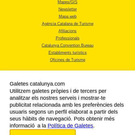
Mapes/GIS
Newsletter
Mapa web
Agència Catalana de Turisme
Afiliacions
Professionals
Catalunya Convention Bureau
Establiments turístics
Oficines de Turisme
Galetes catalunya.com
Utilitzem galetes pròpies i de tercers per
analitzar els nostres serveis i mostrar-te
AVÍS LEGAL
publicitat relacionada amb les preferències dels
POLÍTICA DE PRIVACITAT
usuaris segons un perfil elaborat a partir dels
COOKIES
seus hàbits de navegació. Pots obtenir més
informació a la
Política de Galetes
ACCESSIBILITAT
.