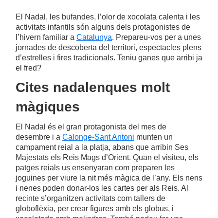
El Nadal, les bufandes, l’olor de xocolata calenta i les
activitats infantils són alguns dels protagonistes de
l’hivern familiar a
Catalunya
. Prepareu-vos per a unes
jornades de descoberta del territori, espectacles plens
d’estrelles i fires tradicionals. Teniu ganes que arribi ja
el fred?
Cites nadalenques molt
màgiques
El Nadal és el gran protagonista del mes de
desembre i a
Calonge-Sant Antoni
munten un
campament reial a la platja, abans que arribin Ses
Majestats els Reis Mags d’Orient. Quan el visiteu, els
patges reials us ensenyaran com preparen les
joguines per viure la nit més màgica de l’any. Els nens
i nenes poden donar-los les cartes per als Reis. Al
recinte s’organitzen activitats com tallers de
globoflèxia, per crear figures amb els globus, i