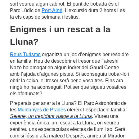
sort veureu algun cabirol. El punt de trobada és el
Parc Lúdic de
Port-Ainé
. L’excursió dura 2 hores i es
fa els caps de setmana i festius.
Enigmes i un rescat a la
Lluna?
Reus Turisme
organitza un joc d’enigmes per resoldre
en família. Heu de descobrir el tresor que Takeshi
Nazo ha amagat en algun indret del Gaudí Centre
amb l’ajuda d’algunes pistes. Si aconseguiu trobar-lo i
obrir la caixa, el tresor serà per a vosaltres. Fins ara
ningú ho ha aconseguit. Pot ser que sigueu vosaltres
els afortunats?
Preparats per anar a la Lluna? El Parc Astronòmic de
les
Muntanyes de Prades
ofereix l’espectacle familiar
Selene, un trepidant viatge a la Lluna
. Viureu una
experiència única: un rescat a la Lluna, on veureu i
sentireu uns espectaculars efectes de llum i so. Serà
com si fóssiu allà mateix! Després, anireu al Mirador