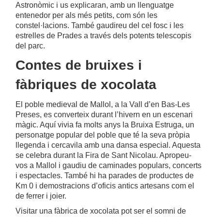
Astronòmic i us explicaran, amb un llenguatge
entenedor per als més petits, com són les
constel·lacions. També gaudireu del cel fosc i les
estrelles de Prades a través dels potents telescopis
del parc.
Contes de bruixes i
fàbriques de xocolata
El poble medieval de Mallol, a la Vall d’en Bas-Les
Preses, es converteix durant l’hivern en un escenari
màgic. Aquí vivia fa molts anys la Bruixa Estruga, un
personatge popular del poble que té la seva pròpia
llegenda i cercavila amb una dansa especial. Aquesta
se celebra durant la Fira de Sant Nicolau. Apropeu-
vos a Mallol i gaudiu de caminades populars, concerts
i espectacles. També hi ha parades de productes de
Km 0 i demostracions d’oficis antics artesans com el
de ferrer i joier.
Visitar una fàbrica de xocolata pot ser el somni de