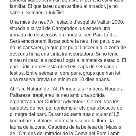
familiar. El que fareu quan arribeu al mirador, ja ho
sabeu. Somrieu. Lluíííííís!
​​Una mica de neu? A l’estació d’esquí de Vallter 2000,
situada a la Vall de Camprodon, us espera una
jornada de descensos en trineu al seu Parc Lúdic.
Serà emocionant lliscar sobre la neu. I no patiu que
no us cansareu, ja que per pujar i accedir a la zona de
descens hi ha una cinta transportadora. Si no teniu
trineu ni casc, els podeu llogar a la mateixa estació. El
parc lúdic només està obert els caps de setmana i
festius. Entre setmana, obre per a grups que han fet
una reserva prèvia un mínim de 10 dies abans.
Al Parc Natural de l’Alt Pirineu, als Pirineus-Noguera
Pallaresa, trepitjareu la neu amb una sortida
organitzada per Outdoor Adventour. Calceu-vos les
raquetes de neu per contemplar els grans boscos de
pi negre del parc. Durant aquesta ruta circular d’1,5
km trobareu plafons informatius sobre la flora i la
fauna de la zona. Gaudireu de la bellesa del Massís
de l’Orri des del mirador de la Coma del Forn i amb