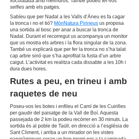
xocolatada amb melindros. També podeu fer-vos
selfies
amb els patges.
Sabíeu que per Nadal a les Valls d’Àneu es fa cagar
la tronca i no el tió?
MónNatura Pirineus
us proposa
una sortida al bosc per anar a buscar la tronca de
Nadal. Durant el recorregut us acompanya un monitor
que us mostra els arbres i la flora singular de la zona.
També us explicarà que per fer la tronca no s’ha talat
cap arbre sinó que s’ha aprofitat la fusta d’un arbre
caigut. L’activitat es realitza cada dissabte a les 10h i
dura dues hores.
Rutes a peu, en trineu i amb
raquetes de neu
Poseu-vos les botes i enfileu el Camí de les Cuirilles
per gaudir del paisatge de la Vall de Boí. Aquesta
passejada de 2 km la podeu recórrer en 30 minuts. La
sortida és al poble de Taüll, en direcció a l’església de
Sant Climent, i arriba a un mirador on les vistes
panoràmiques seran un bon premi per a la caminada