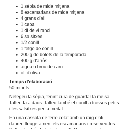
1 sèpia de mida mitjana
8 escamarlans de mida mitjana
4 grans d'all
1 ceba
1 dl de vi ranci
6 salsitxes
1/2 conill
1 fetge de conill
200 g de bolets de la temporada
400 g d'arròs
aigua o brou de carn
oli d'oliva
Temps d'elaboració
50 minuts
Netegeu la sèpia, tenint cura de guardar la melsa.
Talleu-la a daus. Talleu també el conill a trossos petits
i les salsitxes per la meitat.
En una cassola de ferro colat amb un raig d'oli,
daureu lleugerament els escamarlans i reserveu-los.