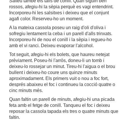
Salteu també els talls de conill. Quan siguin ben
rossos, afegiu-hi la sèpia perquè es vagi entendrint.
Incorporeu-hi les salsitxes i deixeu que el conjunt
agafi color. Reserveu-ho un moment.
A la mateixa cassola poseu un raig d'oli d'oliva i
sofregiu lentament la ceba i un parell d'alls trinxats.
Incorporeu-hi de nou el conill i la sèpia i regueu-ho
amb el vi ranci. Deixeu evaporar l'alcohol.
Tot seguit, afegiu-hi els bolets, que haureu netejat
prèviament. Poseu-hi l'arròs, doneu-li un tomb i
deixeu-lo rossejar un minut. Tireu-hi l'aigua o el brou
bullent i deixeu-ho coure uns quinze minuts
aproximadament. Els primers vuit o nou a foc fort,
després abaixeu el foc i continueu la cocció quatre o
cinc minuts més.
Quan faltin un parell de minuts, afegiu-hi una picada
feta amb el fetge de conill. Tanqueu el foc i deixeu
reposar la cassola tapada els tres o quatre minuts que
faltin.