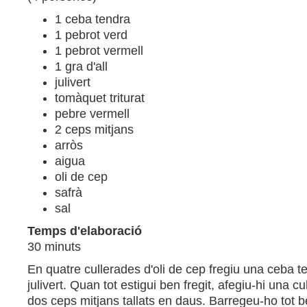
1 ceba tendra
1 pebrot verd
1 pebrot vermell
1 gra d'all
julivert
tomàquet triturat
pebre vermell
2 ceps mitjans
arròs
aigua
oli de cep
safrà
sal
Temps d'elaboració
30 minuts
En quatre cullerades d'oli de cep fregiu una ceba t
julivert. Quan tot estigui ben fregit, afegiu-hi una 
dos ceps mitjans tallats en daus. Barregeu-ho tot b