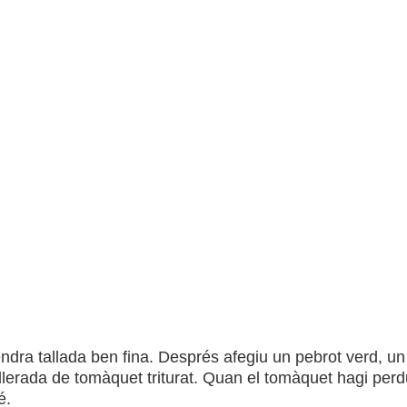
endra tallada ben fina. Després afegiu un pebrot verd, un
cullerada de tomàquet triturat. Quan el tomàquet hagi perdu
é.