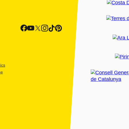
ics
me