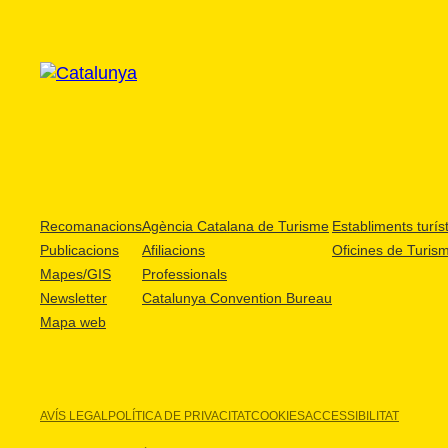
Recomanacions
Agència Catalana de Turisme
Establiments turíst
Publicacions
Afiliacions
Oficines de Turis
Mapes/GIS
Professionals
Newsletter
Catalunya Convention Bureau
Mapa web
AVÍS LEGAL
POLÍTICA DE PRIVACITAT
COOKIES
ACCESSIBILITAT