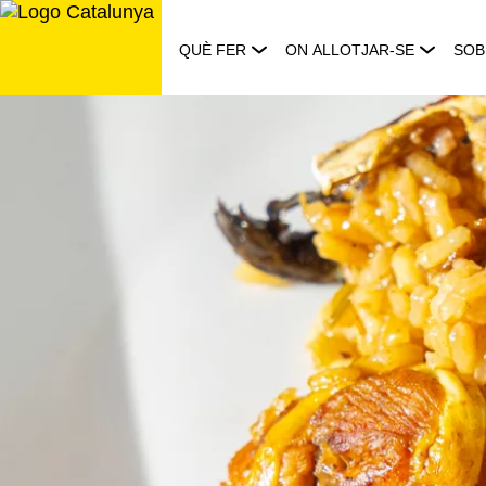
Saltar
al
QUÈ FER
ON ALLOTJAR-SE
SOB
contingut