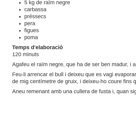
5 kg de raïm negre
carbassa
préssecs
pera
figues
poma
Temps d'elaboració
120 minuts
Agafeu el raïm negre, que ha de ser ben madur, i ai
Feu-li arrencar el bull i deixeu que es vagi evaporan
de mig centímetre de gruix, i deixeu-ho coure fins q
Aneu remenant amb una cullera de fusta i, quan sigu