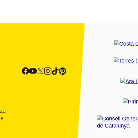
ics
me