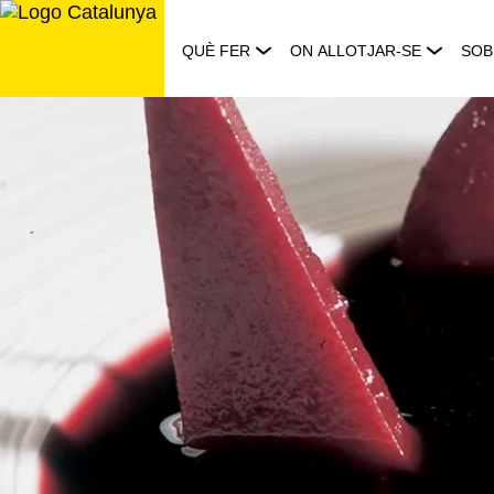
Saltar
al
QUÈ FER
ON ALLOTJAR-SE
SOB
contingut