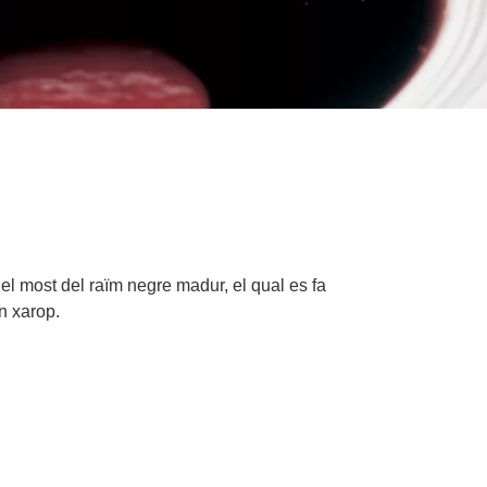
b el most del raïm negre madur, el qual es fa
n xarop.