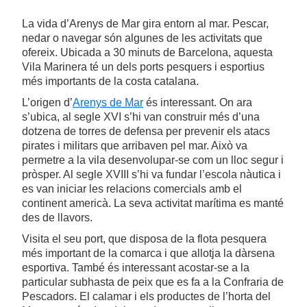
La vida d’Arenys de Mar gira entorn al mar. Pescar,
nedar o navegar són algunes de les activitats que
ofereix. Ubicada a 30 minuts de Barcelona, aquesta
Vila Marinera té un dels ports pesquers i esportius
més importants de la costa catalana.
L’origen d’
Arenys de Mar
és interessant. On ara
s’ubica, al segle XVI s’hi van construir més d’una
dotzena de torres de defensa per prevenir els atacs
pirates i militars que arribaven pel mar. Això va
permetre a la vila desenvolupar-se com un lloc segur i
pròsper. Al segle XVIII s’hi va fundar l’escola nàutica i
es van iniciar les relacions comercials amb el
continent americà. La seva activitat marítima es manté
des de llavors.
Visita el seu port, que disposa de la flota pesquera
més important de la comarca i que allotja la dàrsena
esportiva. També és interessant acostar-se a la
particular subhasta de peix que es fa a la Confraria de
Pescadors. El calamar i els productes de l’horta del