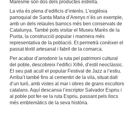
Maresme són dos dels productes estrella.
La vila és plena d’edificis d’interès. L’església
parroquial de Santa Maria d’Arenys n’és un exemple,
amb un dels retaules barrocs més ben conservats de
Catalunya. També pots visitar el Museu Marès de la
Punta, la construcció popular i marinera més
representativa de la població. Et permetrà conèixer el
passat tèxtil artesanal i fabril de la comarca.
Per acabar d’arrodonir la ruta pel patrimoni cultural
del poble, descobreix l’edifici Xifré, d’estil neoclàssic.
El seu pati acull el popular Festival de Jazz a l’estiu.
Arriba’t també fins al cementiri de la vila, situat dalt
d’un turó, amb vistes al mar i obres de grans escultors
catalans. Aquí descansa l’escriptor Salvador Espriu i
al poble pot fer-se la ruta Espriu, passant pels llocs
més emblemàtics de la seva història.