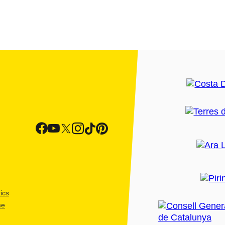
ics
me