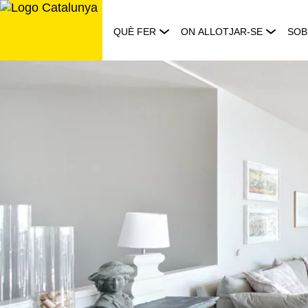
Saltar
al
QUÈ FER
ON ALLOTJAR-SE
SOB
contingut