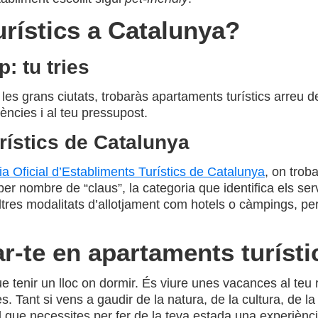
rístics a Catalunya?
: tu tries
 a les grans ciutats, trobaràs apartaments turístics arreu 
ències i al teu pressupost.
rístics de Catalunya
a Oficial d’Establiments Turístics de Catalunya
, on trob
o per nombre de “claus”, la categoria que identifica els s
altres modalitats d’allotjament com hotels o càmpings, pe
jar-te en apartaments turísti
ue tenir un lloc on dormir. És viure unes vacances al teu
 Tant si vens a gaudir de la natura, de la cultura, de la 
l que necessites per fer de la teva estada una experiènci