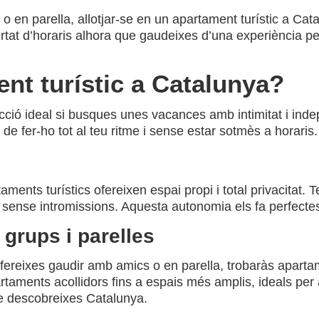
o en parella, allotjar-se en un apartament turístic a Cat
bertat d’horaris alhora que gaudeixes d’una experiència pe
ent turístic a Catalunya?
ció ideal si busques unes vacances amb intimitat i inde
t de fer-ho tot al teu ritme i sense estar sotmès a horaris.
aments turístics ofereixen espai propi i total privacitat. 
orn sense intromissions. Aquesta autonomia els fa perfec
 grups i parelles
efereixes gaudir amb amics o en parella, trobaràs apart
artaments acollidors fins a espais més amplis, ideals pe
e descobreixes Catalunya.