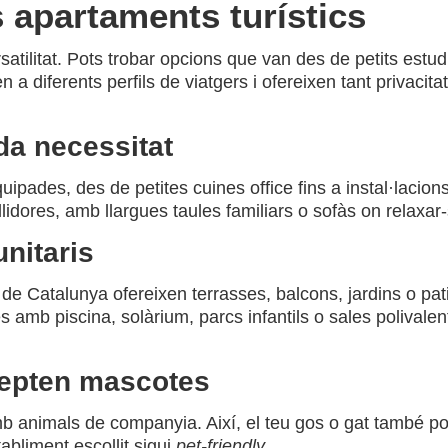
s apartaments turístics
atilitat. Pots trobar opcions que van des de petits estud
a diferents perfils de viatgers i ofereixen tant privacit
da necessitat
ipades, des de petites cuines office fins a instal·lacio
ores, amb llargues taules familiars o sofàs on relaxar-s
nitaris
 de Catalunya ofereixen terrasses, balcons, jardins o pat
mb piscina, solàrium, parcs infantils o sales polivalent
cepten mascotes
animals de companyia. Així, el teu gos o gat també podr
bliment escollit sigui
pet-friendly
.