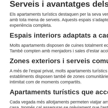
Serveis i avantatges del
Els apartaments turístics destaquen per la seva vers
amb tota mena de serveis. Aquests espais s’adapten 
experiència completa.
Espais interiors adaptats a ca
Molts apartaments disposen de cuines totalment equ
També compten amb menjadors i sales d’estar acollid
Zones exteriors i serveis comu
A més de l’espai privat, molts apartaments turístics
establiments disposen també de zones comunitàries a
intimitat com de moments compartits.
Apartaments turístics que ac
Cada vegada més allotjaments permeten viatjar amb 
casa. Només cal assegurar-se prèviament que l’esta