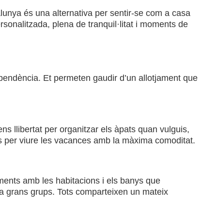
alunya és una alternativa per sentir-se com a casa
rsonalitzada, plena de tranquil·litat i moments de
pendència. Et permeten gaudir d’un allotjament que
Tens llibertat per organitzar els àpats quan vulguis,
tes per viure les vacances amb la màxima comoditat.
aments amb les habitacions i els banys que
r a grans grups. Tots comparteixen un mateix