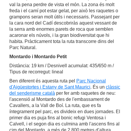
val la pena perdre de vista el món. La zona és molt
freda i el camí pot estar gelat, per això les raquetes o
grampons seran molt útils i necessaris. Passejant per
la cara nord del Cadí descobriràs aquest vessant de
la serra amb enormes parets de roca que semblen
acaronar els núvols, i la gran biodiversitat que hi
habita. Pràcticament tota la ruta transcorre dins del
Parc Natural.
Montardo i Montardo Petit
Distància: 19 km / Desnivell acumulat: 435/650 m /
Tipus de recorregut: lineal
Ben diferent és aquesta ruta pel
Parc Nacional
d'Aigüestortes i Estany de Sant Maurici
. És un
clàssic
del senderisme català
per fer amb raquetes de neu:
l'ascensió al Montardo des de l'embassament de
Cavallers, a la Vall de Boí. La ruta, que es fa
íntegrament pel parc, es divideix en dues jornades. El
primer dia es puja fins al bonic refugi Ventosa i
Calvell, i el segon dia es culmina amb l'ascens fins al
cim del Montardo, a més de 2.800 metres d'altura.