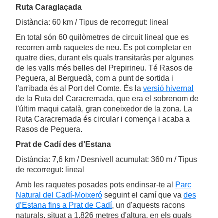
Ruta Caraglaçada
Distància: 60 km / Tipus de recorregut: lineal
En total són 60 quilòmetres de circuit lineal que es
recorren amb raquetes de neu. Es pot completar en
quatre dies, durant els quals transitaràs per algunes
de les valls més belles del Prepirineu. Té Rasos de
Peguera, al Berguedà, com a punt de sortida i
l'arribada és al Port del Comte. És la
versió hivernal
de la Ruta del Caracremada, que era el sobrenom de
l'últim maqui català, gran coneixedor de la zona. La
Ruta Caracremada és circular i comença i acaba a
Rasos de Peguera.
Prat de Cadí des d’Estana
Distància: 7,6 km / Desnivell acumulat: 360 m / Tipus
de recorregut: lineal
Amb les raquetes posades pots endinsar-te al
Parc
Natural del Cadí-Moixeró
seguint el camí que va
des
d’Estana fins a Prat de Cadí
, un d'aquests racons
naturals, situat a 1.826 metres d'altura, en els quals