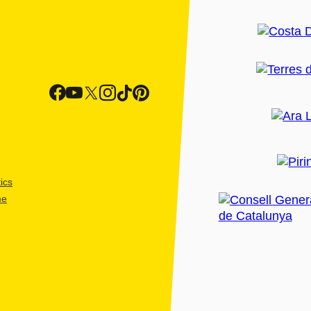
ics
me