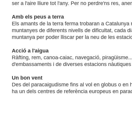
ser a l'aire lliure tot l'any. Per no perdre'ns res, a
Amb els peus a terra
Els amants de la terra ferma trobaran a Catalunya m
muntanyes de diferents nivells de dificultat, cada di
muntanya per poder lliscar per la neu de les estaci
Acció a l'aigua
Ràfting, rem, canoa-caiac, navegació, piragüisme..
d'embassaments i de diverses estacions nàutiques 
Un bon vent
Des del paracaigudisme fins al vol en globus o en h
ha un dels centres de referència europeus en parac