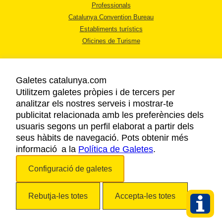
Professionals
Catalunya Convention Bureau
Establiments turístics
Oficines de Turisme
Galetes catalunya.com
Utilitzem galetes pròpies i de tercers per
analitzar els nostres serveis i mostrar-te
AVÍS LEGAL
publicitat relacionada amb les preferències dels
POLÍTICA DE PRIVACITAT
usuaris segons un perfil elaborat a partir dels
COOKIES
seus hàbits de navegació. Pots obtenir més
informació a la
Política de Galetes
ACCESSIBILITAT
.
Configuració de galetes
Copyright © 2026. Agència Catalana de Turisme. Tots els drets reservats.
Rebutja-les totes
Accepta-les totes