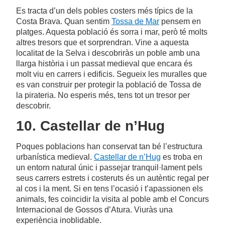
Es tracta d’un dels pobles costers més típics de la
Costa Brava. Quan sentim
Tossa de Mar
pensem en
platges. Aquesta població és sorra i mar, però té molts
altres tresors que et sorprendran. Vine a aquesta
localitat de la Selva i descobriràs un poble amb una
llarga història i un passat medieval que encara és
molt viu en carrers i edificis. Segueix les muralles que
es van construir per protegir la població de Tossa de
la pirateria. No esperis més, tens tot un tresor per
descobrir.
10. Castellar de n’Hug
Poques poblacions han conservat tan bé l’estructura
urbanística medieval.
Castellar de n’Hug
es troba en
un entorn natural únic i passejar tranquil·lament pels
seus carrers estrets i costeruts és un autèntic regal per
al cos i la ment. Si en tens l’ocasió i t’apassionen els
animals, fes coincidir la visita al poble amb el Concurs
Internacional de Gossos d’Atura. Viuràs una
experiència inoblidable.