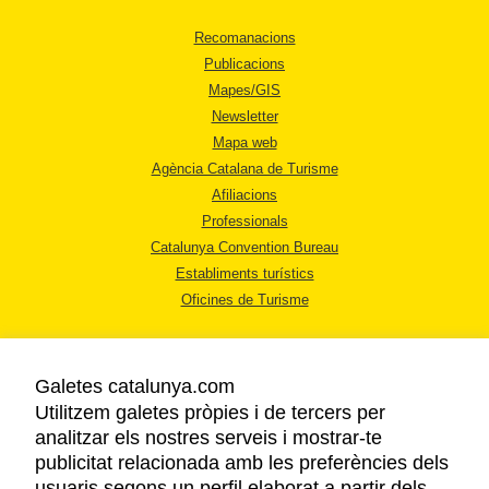
Recomanacions
Publicacions
Mapes/GIS
Newsletter
Mapa web
Agència Catalana de Turisme
Afiliacions
Professionals
Catalunya Convention Bureau
Establiments turístics
Oficines de Turisme
Galetes catalunya.com
Utilitzem galetes pròpies i de tercers per
analitzar els nostres serveis i mostrar-te
AVÍS LEGAL
publicitat relacionada amb les preferències dels
POLÍTICA DE PRIVACITAT
usuaris segons un perfil elaborat a partir dels