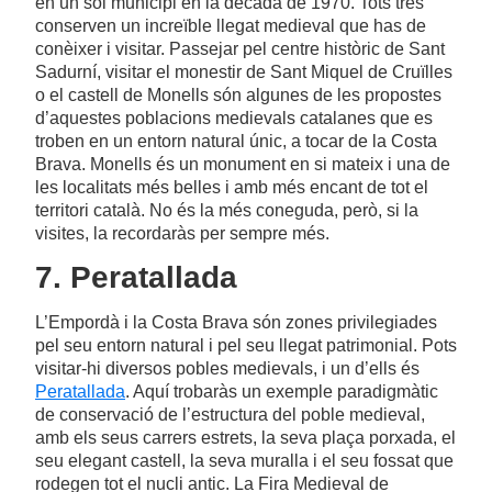
en un sol municipi en la dècada de 1970. Tots tres
conserven un increïble llegat medieval que has de
conèixer i visitar. Passejar pel centre històric de Sant
Sadurní, visitar el monestir de Sant Miquel de Cruïlles
o el castell de Monells són algunes de les propostes
d’aquestes poblacions medievals catalanes que es
troben en un entorn natural únic, a tocar de la Costa
Brava. Monells és un monument en si mateix i una de
les localitats més belles i amb més encant de tot el
territori català. No és la més coneguda, però, si la
visites, la recordaràs per sempre més.
7. Peratallada
L’Empordà i la Costa Brava són zones privilegiades
pel seu entorn natural i pel seu llegat patrimonial. Pots
visitar-hi diversos pobles medievals, i un d’ells és
Peratallada
. Aquí trobaràs un exemple paradigmàtic
de conservació de l’estructura del poble medieval,
amb els seus carrers estrets, la seva plaça porxada, el
seu elegant castell, la seva muralla i el seu fossat que
rodegen tot el nucli antic. La Fira Medieval de