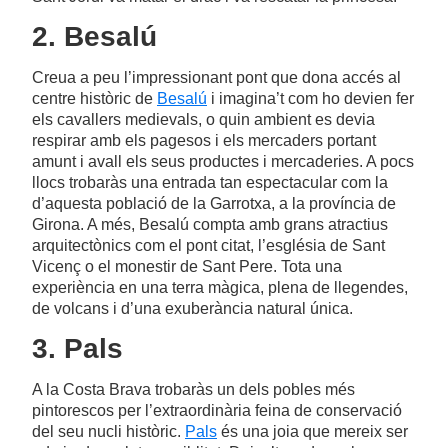
2. Besalú
Creua a peu l’impressionant pont que dona accés al
centre històric de
Besalú
i imagina’t com ho devien fer
els cavallers medievals, o quin ambient es devia
respirar amb els pagesos i els mercaders portant
amunt i avall els seus productes i mercaderies. A pocs
llocs trobaràs una entrada tan espectacular com la
d’aquesta població de la Garrotxa, a la província de
Girona. A més, Besalú compta amb grans atractius
arquitectònics com el pont citat, l’església de Sant
Vicenç o el monestir de Sant Pere. Tota una
experiència en una terra màgica, plena de llegendes,
de volcans i d’una exuberància natural única.
3. Pals
A la Costa Brava trobaràs un dels pobles més
pintorescos per l’extraordinària feina de conservació
del seu nucli històric.
Pals
és una joia que mereix ser