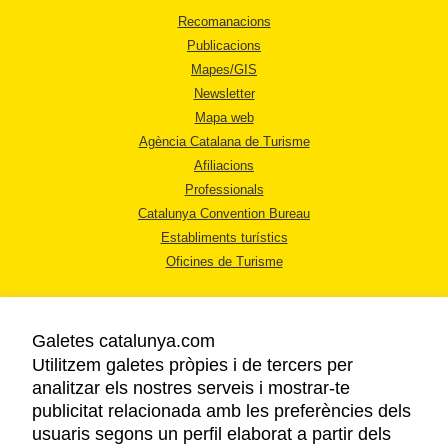
Recomanacions
Publicacions
Mapes/GIS
Newsletter
Mapa web
Agència Catalana de Turisme
Afiliacions
Professionals
Catalunya Convention Bureau
Establiments turístics
Oficines de Turisme
Galetes catalunya.com
Utilitzem galetes pròpies i de tercers per
analitzar els nostres serveis i mostrar-te
AVÍS LEGAL
publicitat relacionada amb les preferències dels
POLÍTICA DE PRIVACITAT
usuaris segons un perfil elaborat a partir dels