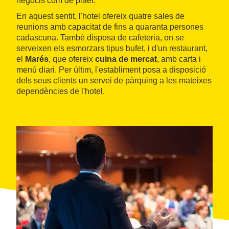
negocis com de plaer.
En aquest sentit, l'hotel ofereix quatre sales de
reunions amb capacitat de fins a quaranta persones
cadascuna. També disposa de cafeteria, on se
serveixen els esmorzars tipus bufet, i d'un restaurant,
el
Marés
, que ofereix
cuina de mercat
, amb carta i
menú diari. Per últim, l'establiment posa a disposició
dels seus clients un servei de pàrquing a les mateixes
dependències de l'hotel.