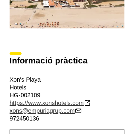
Informació pràctica
Xon's Playa
Hotels
HG-002109
https://www.xonshotels.com
xons@empuriagrup.com
972450136