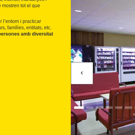
 mostren tot el que
l’entorn i practicar
, famílies, entitats, etc.
persones amb diversitat