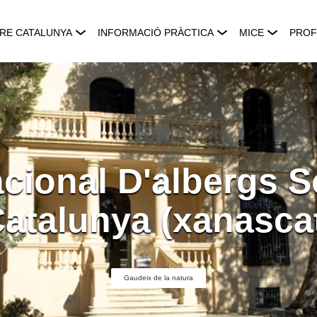
RE CATALUNYA
INFORMACIÓ PRÀCTICA
MICE
PROF
cional D'albergs S
atalunya (xanasca
Gaudeix de la natura