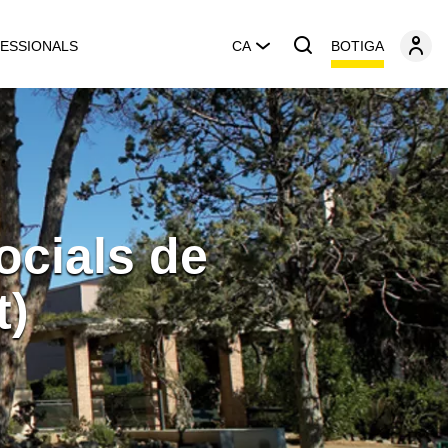
BOTIGA
ESSIONALS
CA
ocials de
t)