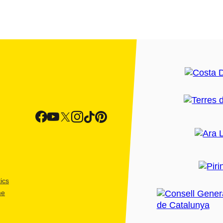
ics
me